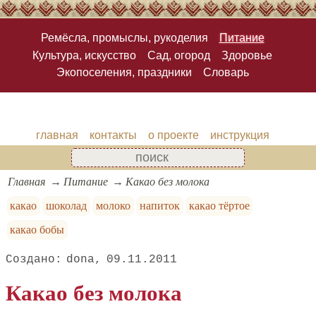
Ремёсла, промыслы, рукоделия
Питание
Культура, искусство
Сад, огород
Здоровье
Экопоселения, праздники
Словарь
главная
контакты
о проекте
инструкция
Главная
Питание
Какао без молока
какао
шоколад
молоко
напиток
какао тёртое
какао бобы
dona
09.11.2011
Какао без молока