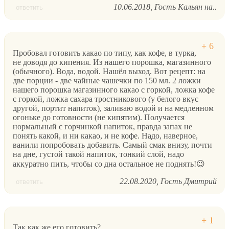
10.06.2018
Гость Кальян на..
ответить
Пробовал готовить какао по типу, как кофе, в турка,
не доводя до кипения. Из нашего порошка, магазинного
(обычного). Вода, водой. Нашёл выход. Вот рецепт: на
две порции - две чайные чашечки по 150 мл. 2 ложки
нашего порошка магазинного какао с горкой, ложка кофе
с горкой, ложка сахара тростникового (у белого вкус
другой, портит напиток), заливаю водой и на медленном
огоньке до готовности (не кипятим). Получается
нормальный с горчинкой напиток, правда запах не
понять какой, и ни какао, и не кофе. Надо, наверное,
ванили попробовать добавить. Самый смак внизу, почти
на дне, густой такой напиток, тонкий слой, надо
аккуратно пить, чтобы со дна остальное не поднять!😉
22.08.2020
Гость Дмитрий
ответить
Так как же его готовить?