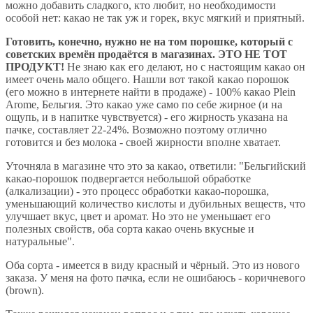
можно добавить сладкого, кто любит, но необходимости
особой нет: какао не так уж и горек, вкус мягкий и приятный.
Готовить, конечно, нужно не на том порошке, который с
советских времён продаётся в магазинах. ЭТО НЕ ТОТ
ПРОДУКТ!
Не знаю как его делают, но с настоящим какао он
имеет очень мало общего. Нашли вот такой какао порошок
(его можно в интернете найти в продаже) - 100% какао Plein
Arome, Бельгия. Это какао уже само по себе жирное (и на
ощупь, и в напитке чувствуется) - его жирность указана на
пачке, составляет 22-24%. Возможно поэтому отлично
готовится и без молока - своей жирности вполне хватает.
Уточняла в магазине что это за какао, ответили: "Бельгийский
какао-порошок подвергается небольшой обработке
(алкализации) - это процесс обработки какао-порошка,
уменьшающий количество кислоты и дубильных веществ, что
улучшает вкус, цвет и аромат. Но это не уменьшает его
полезных свойств, оба сорта какао очень вкусные и
натуральные".
Оба сорта - имеется в виду красный и чёрный. Это из нового
заказа. У меня на фото пачка, если не ошибаюсь - коричневого
(brown).