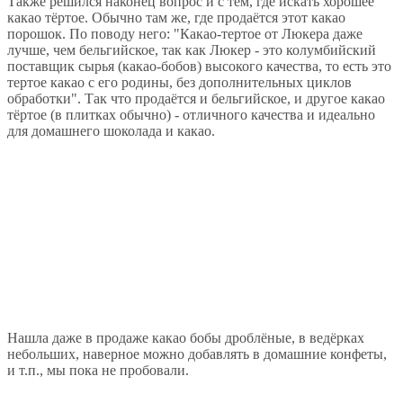
Также решился наконец вопрос и с тем, где искать хорошее
какао тёртое. Обычно там же, где продаётся этот какао
порошок. По поводу него: "Какао-тертое от Люкера даже
лучше, чем бельгийское, так как Люкер - это колумбийский
поставщик сырья (какао-бобов) высокого качества, то есть это
тертое какао с его родины, без дополнительных циклов
обработки". Так что продаётся и бельгийское, и другое какао
тёртое (в плитках обычно) - отличного качества и идеально
для домашнего шоколада и какао.
Нашла даже в продаже какао бобы дроблёные, в ведёрках
небольших, наверное можно добавлять в домашние конфеты,
и т.п., мы пока не пробовали.