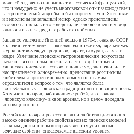
моделей отдаленно напоминает классический французский,
что и немудрено: не учесть многовековой опыт законодателей
гастрономической моды было бы попросту глупо. Хотя ножи
и выполнены на западный манер, однако преисполнены
особого национального колорита, не говоря о внешнем виде
клинка и его незаурядных рабочих свойствах.
Западное увлечение Японией дошло в 1970-х годах до СССР
в ограниченном виде — бытовая радиотехника, пара книжек
журналистов-международников, карате, самураи, сакура и
нэцке. Увлечение японским гастрономическим искусством
началось всего только несколько лет назад. Поэтому и
«японская ножевая классика», и новые модели появились у
нас практически одновременно, предоставив российским
любителям и профессионалам возможность самим
определиться в вопросе о том, что является более
востребованным — японская традиция или инновационность.
Хотя часть поваров, работающих с рыбой, и включила
«японскую классику» в свой арсенал, но в целом победила
инновационность.
Российские повара-профессионалы и любители достаточно
высоко оценили рабочие свойства новых японских моделей,
главным достоинством которых являются уникальные
режущие свойства, определяемые высоким уровнем