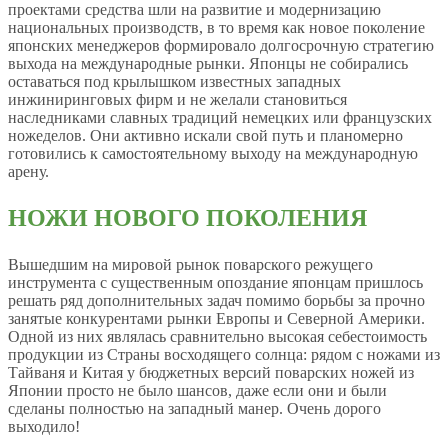
проектами средства шли на развитие и модернизацию
национальных производств, в то время как новое поколение
японских менеджеров формировало долгосрочную стратегию
выхода на международные рынки. Японцы не собирались
оставаться под крылышком известных западных
инжиниринговых фирм и не желали становиться
наследниками славных традиций немецких или французских
ножеделов. Они активно искали свой путь и планомерно
готовились к самостоятельному выходу на международную
арену.
НОЖИ НОВОГО ПОКОЛЕНИЯ
Вышедшим на мировой рынок поварского режущего
инструмента с существенным опоздание японцам пришлось
решать ряд дополнительных задач помимо борьбы за прочно
занятые конкурентами рынки Европы и Северной Америки.
Одной из них являлась сравнительно высокая себестоимость
продукции из Страны восходящего солнца: рядом с ножами из
Тайваня и Китая у бюджетных версий поварских ножей из
Японии просто не было шансов, даже если они и были
сделаны полностью на западный манер. Очень дорого
выходило!