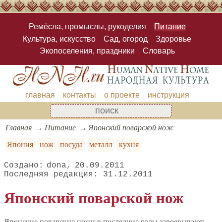
Ремёсла, промыслы, рукоделия
Питание
Культура, искусство
Сад, огород
Здоровье
Экопоселения, праздники
Словарь
главная
контакты
о проекте
инструкция
Главная
Питание
Японский поварской нож
Япония
нож
посуда
металл
кухня
dona
20.09.2011
31.12.2011
Японский поварской нож
Японские поварские ножи в последние годы завоевывают