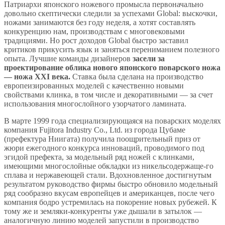
Патриархи японского ножевого промысла первоначально
довольно скептически следили за успехами Global: выскочки,
ножами занимаются без году неделя, а хотят составлять
конкуренцию нам, производствам с многовековыми
традициями. Но рост доходов Global быстро заставил
критиков прикусить язык и заняться перениманием полезного
опыта. Лучшие команды дизайнеров
засели за
проектирование облика нового японского поварского ножа
— ножа XXI века.
Ставка была сделана на производство
европеизированных моделей с качественно новыми
свойствами клинка, в том числе и декоративными — за счет
использования многослойного узорчатого ламината.
В марте 1999 года специализирующаяся на поварских моделях
компания Fujitora Industry Co., Ltd. из города Цубаме
(префектура Ниигата) получила поощрительный приз от
жюри ежегодного конкурса инноваций, проводимого под
эгидой префекта, за модельный ряд ножей с клинками,
имеющими многослойные обкладки из никельсодержаще-го
сплава и нержавеющей стали. Вдохновленное достигнутым
результатом руководство фирмы быстро обновило модельный
ряд сообразно вкусам европейцев и американцев, после чего
компания бодро устремилась на покорение новых рубежей. К
тому же и земляки-конкуренты уже дышали в затылок —
аналогичную линию моделей запустили в производство