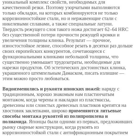
уникальный комплекс свойств, необходимых для
качественной резки. Поэтому узорчатыми выполняются
только обкладки, на которых комбинируются не только
коррозионностойкие стали, но и нержавеющие стали с
никелевыми сплавами, а также специальные латуни.
Твердость режущего слоя такого ножа достигает 62–64 HRC
без существенной потери прочности режущей кромки и
увеличения толщины клинка. Результат — прочное,
изностостойкое лезвие, способное резать в десятки раз дольше
своих европейских конкурентов, сочетающееся с
функциональными клинками небольшой толщины, что
существенно уменьшает трудозатраты, необходимые для
нарезки продуктов. Об эстетических достоинствах клинка,
украшенного штемпельным Дамаском, писать излишне —
этим можно просто любоваться.
Видоизменились и рукояти японских ножей:
наряду с
традиционным, хорошо знакомым нам пластинчатым
монтажом, когда черены и накладки из пластмассы,
древесины или слоистых древесных пластиков крепятся на
хвостовик заклепками, широко
применяются литьевые
способы монтажа рукоятей из полипропилена и
полиамида
. Японцы были одними из первых, предложивших
рынку сварные конструкции, когда рукоять из
коррозионностойкой стали с антифрикционным покрытием