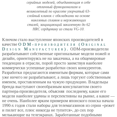
серийных моделей, объединяющая в себе
отличный функционализм и
великолепный по красоте узорчатый 63-
слойный клинок с обкладками на основе
никелевых сплавов и нержавеющих
сталей, защищающий закаленную до 62
HRC сердцевину из стали VG-10.
Ключом стало выступление японских производителей в
качестве
ODM-производителя (Original
Design Manufacturer).
ODM-производители
разрабатывают собственные оригинальные модели ножей и
дизайн, ориентируясь не на заказчика, а на общемировые
тенденции в отрасли, порой просто заимствуя наиболее
коммерчески успешные разработки своих конкурентов.
Разработки предлагаются именитым фирмам, которые сами
уже ничего не разрабатывают, а лишь торгуют собственным
именем, проставленным на чужую продукцию. Владельцы
бренда выступают своеобразным консультантом своего
партнера-производителя, объясняя последнему, какие его
модели наиболее удачны и перспективны на рынке, а какие —
не очень. Наиболее ярким примером японского поиска начала
1990-х годов стали наборы для телемагазинов из серии «режет
и пилит все, плюс никогда не тупится», до сих пор
мелькающие на телеэкранах. Заработанные подобными