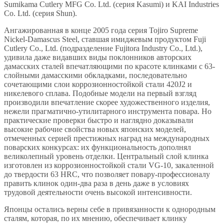
Sumikama Cutlery MFG Co. Ltd. (серия Kasumi) и KAI Industries
Co. Ltd. (серия Shun).
Ангажированная в конце 2005 года серия Tojiro Supreme
Nickel-Damascus Steel, ставшая имиджевым продуктом Fuji
Cutlery Co., Ltd. (подразделение Fujitora Industry Co., Ltd.),
удивила даже видавших виды поклонников авторских
дамасских сталей впечатляющими по красоте клинками с 63-
слойными дамасскими обкладками, последовательно
сочетающими слои коррозионностойкой стали 420J2 и
никелевого сплава. Подобные модели на первый взгляд
производили впечатление скорее художественного изделия,
нежели прагматично-утилитарного инструмента повара. Но
практические проверки быстро и наглядно доказывали
высокие рабочие свойства новых японских моделей,
отмеченных серией престижных наград на международных
поварских конкурсах: их функциональность дополнял
великолепный уровень отделки. Центральный слой клинка
изготовлен из коррозионностойкой стали VG-10, закаленной
до твердости 63 HRC, что позволяет повару-профессионалу
править клинок один-два раза в день даже в условиях
трудовой деятельности очень высокой интенсивности.
Японцы остались верны себе в привязанности к однородным
сталям, которая, по их мнению, обеспечивает клинку