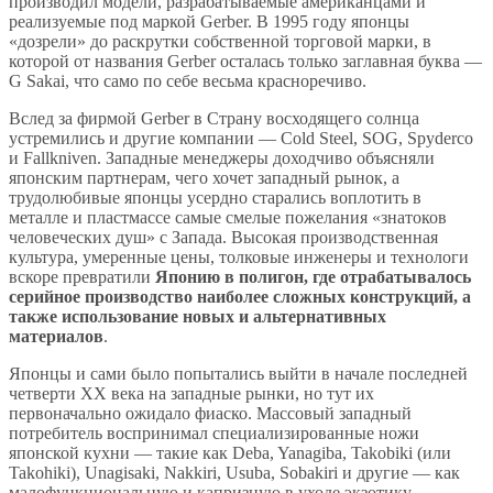
производил модели, разрабатываемые американцами и
реализуемые под маркой Gerber. В 1995 году японцы
«дозрели» до раскрутки собственной торговой марки, в
которой от названия Gerber осталась только заглавная буква —
G Sakai, что само по себе весьма красноречиво.
Вслед за фирмой Gerber в Страну восходящего солнца
устремились и другие компании — Cold Steel, SOG, Spyderco
и Fallkniven. Западные менеджеры доходчиво объясняли
японским партнерам, чего хочет западный рынок, а
трудолюбивые японцы усердно старались воплотить в
металле и пластмассе самые смелые пожелания «знатоков
человеческих душ» с Запада. Высокая производственная
культура, умеренные цены, толковые инженеры и технологи
вскоре превратили
Японию в полигон, где отрабатывалось
серийное производство наиболее сложных конструкций, а
также использование новых и альтернативных
материалов
.
Японцы и сами было попытались выйти в начале последней
четверти XX века на западные рынки, но тут их
первоначально ожидало фиаско. Массовый западный
потребитель воспринимал специализированные ножи
японской кухни — такие как Deba, Yanagiba, Takobiki (или
Takohiki), Unagisaki, Nakkiri, Usuba, Sobakiri и другие — как
малофункциональную и капризную в уходе экзотику.