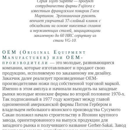
Серия Tojiro Supreme — продукт
сотрудничества фирмы Fujitora с
известным французским поваром Гаем
Мартином. Эргономичная рукоять
венчает узорчатый 37-слойный клинок с
обкладками на основе никелевых сплавов
и нержавеющих сталей, защищающими
закаленную до 60 HRC серцевину из
стали VG-10.
OEM (Original Equipment
Manufacturer) или OEM-
производители
— это молодые, развивающиеся
компании, которые изготавливают и продают свою
продукцию, исполняемую по заказанному им дизайну.
Заказчик далее реализует произведенные OEM-
производителями ножи под собственной торговой маркой.
Именно в этом амплуа и начинали выходить на западные
рынки молодые японские фирмы во второй половине 1970-х.
Так подписанный в 1977 году контракт между главой
одноименной американской фирмы Питом Гербером и
владельцем небольшого японского производства Сусумото
Сакаи положил начало строительству в Японии крупного
завода, ориентированного на выпуск продукции для
западного рынка и получившего название Gerber-Sakai. Завод