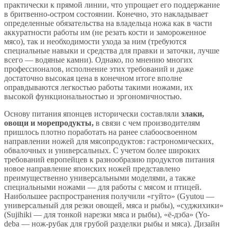
практически к прямой линии, что упрощает его поддержание
в бритвенно-остром состоянии. Конечно, это накладывает
определенные обязательства на владельца ножа как в части
аккуратности работы им (не резать кости и замороженное
мясо), так и необходимости ухода за ним (требуются
специальные навыки и средства для правки и заточки, лучше
всего — водяные камни). Однако, по мнению многих
профессионалов, исполнение этих требований и даже
достаточно высокая цена в конечном итоге вполне
оправдываются легкостью работы такими ножами, их
высокой функциональностью и эргономичностью.
Основу питания японцев исторически составляли
злаки,
овощи и морепродукты,
в связи с чем производителям
пришлось плотно поработать на ранее слабоосвоенном
направлении ножей для мясопродуктов: гастрономических,
обвалочных и универсальных. С учетом более широких
требований европейцев к разнообразию продуктов питания
новое направление японских ножей представлено
преимущественно универсальными моделями, а также
специальными ножами — для работы с мясом и птицей.
Наибольшее распространения получили «гуйто» (Gyutou —
универсальный для резки овощей, мяса и рыбы), «суджихики»
(Sujihiki — для тонкой нарезки мяса и рыбы), «ё-дэба» (Yo-
deba — нож-рубак для грубой разделки рыбы и мяса). Дизайн