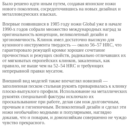
Было решено идти иным путем, создавая японские ножи
нового поколения, сосредоточившись на новых дизайнах и
металловедческих изысках.
Впервые появившися в 1985 году ножи Global уже в начале
1990-х годов собрали множество международных наград за
оригинальность концепции, великолепный дизайн и
эргономичность. Клинок имел достаточно высокую для
кухонного инструмента твердость — около 56–57 HRC, что
гарантировало режущей кромке хорошее сочетание
прочностных и режущих свойств, радикально отличавших их
от мягковатых европейских клинков, закаленных, как
правило, не выше чем на 52–54 HRC и требующих
непрерывной правки мусатом.
Внешний вид моделей также впечатлял новизной —
заполненная песком стальная рукоять приваривалась к клинку
плоско-выпуклого профиля. Использование на металлических
рукоятях специальной фактуры исключало их
проскальзывание при работе, делая сам нож долговечным,
прочным и гигиеничным. Великолепный дизайн и сделал эти
ножи необычайно модными и популярными, наглядно
доказав, что и поварам, и домохозяйкам совершенно не чуждо
чувство прекрасного.