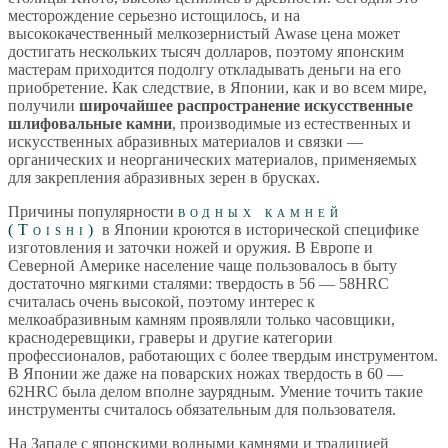
месторождение серьезно истощилось, и на
высококачественный мелкозернистый Awase цена может
достигать нескольких тысяч долларов, поэтому японским
мастерам приходится подолгу откладывать деньги на его
приобретение. Как следствие, в Японии, как и во всем мире,
получили
широчайшее распространение искусственные
шлифовальные камни
, производимые из естественных и
искусственных абразивных материалов и связки —
органических и неорганических материалов, применяемых
для закрепления абразивных зерен в брусках.
Причины популярности
водных камней
(Toishi)
в Японии кроются в исторической специфике
изготовления и заточки ножей и оружия. В Европе и
Северной Америке население чаще пользовалось в быту
достаточно мягкими сталями: твердость в 56 — 58HRC
считалась очень высокой, поэтому интерес к
мелкоабразивным камням проявляли только часовщики,
краснодеревщики, граверы и другие категории
профессионалов, работающих с более твердым инструментом.
В Японии же даже на поварских ножах твердость в 60 —
62HRC была делом вполне заурядным. Умение точить такие
инструменты считалось обязательным для пользователя.
На Западе с японскими водными камнями и традицией