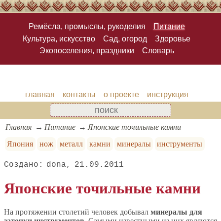
Ремёсла, промыслы, рукоделия
Питание
Культура, искусство
Сад, огород
Здоровье
Экопоселения, праздники
Словарь
главная
контакты
о проекте
инструкция
Главная
Питание
Японские точильные камни
Япония
нож
металл
камни
минералы
инструменты
dona
21.09.2011
Японские точильные камни
На протяжении столетий человек добывал
минералы для
заточки инструментов
. Самыми известными из них являются