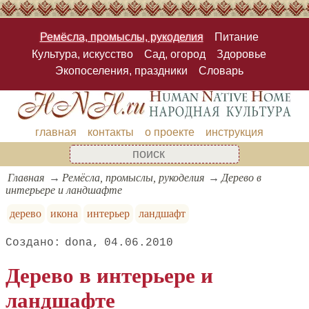
Ремёсла, промыслы, рукоделия
Питание
Культура, искусство
Сад, огород
Здоровье
Экопоселения, праздники
Словарь
главная
контакты
о проекте
инструкция
Главная
Ремёсла, промыслы, рукоделия
Дерево в
интерьере и ландшафте
дерево
икона
интерьер
ландшафт
dona
04.06.2010
Дерево в интерьере и
ландшафте