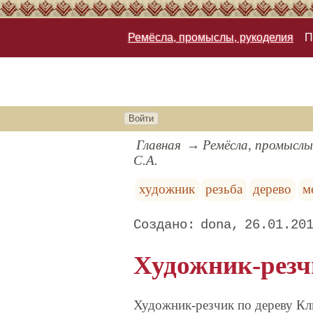
Ремёсла, промыслы, рукоделия
П
Войти
Главная
Ремёсла, промыслы
С.А.
художник
резьба
дерево
м
dona
26.01.20
Художник-резч
Художник-резчик по дереву Кл