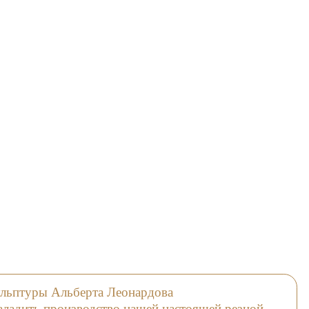
ульптуры Альберта Леонардова
наладить производство нашей настоящей резной