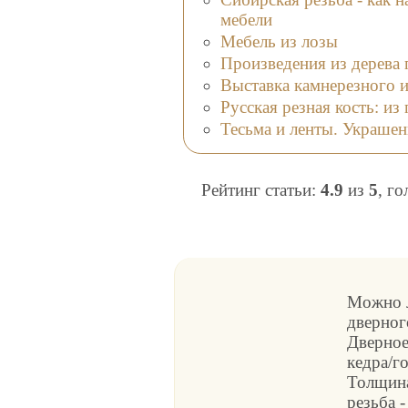
мебели
Мебель из лозы
Произведения из дерева г
Выставка камнерезного 
Русская резная кость: и
Тесьма и ленты. Украшен
Рейтинг статьи:
4.9
из
5
, г
Можно л
дверног
Дверное
кедра/г
Толщина
резьба 