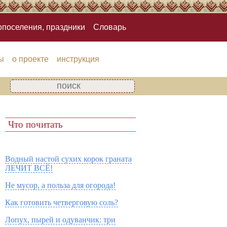
опоселения, праздники
Словарь
ы
о проекте
инструкция
Что почитать
Водный настой сухих корок граната
ЛЕЧИТ ВСЁ!
Не мусор, а польза для огорода!
Как готовить четверговую соль?
Лопух, пырей и одуванчик: три