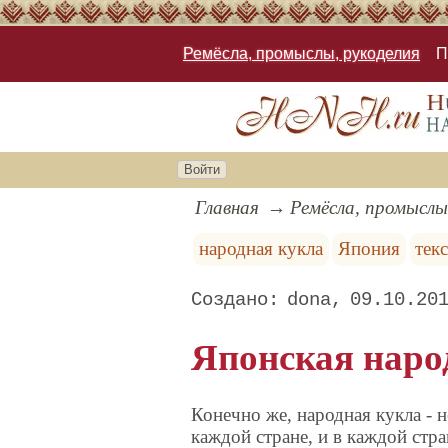
Ремёсла, промыслы, рукоделия
П
Войти
Главная
Ремёсла, промыслы
народная кукла
Япония
тек
dona
09.10.20
Японская наро
Конечно же, народная кукла - н
каждой стране, и в каждой стра