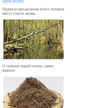
корня жизни
.
Правила преодоления болот, которые
могут спасти жизнь:
О лечении корой осины, самое
важное: