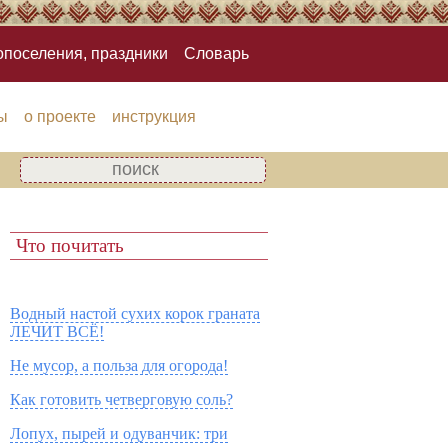
опоселения, праздники
Словарь
ы
о проекте
инструкция
Что почитать
Водный настой сухих корок граната
ЛЕЧИТ ВСЁ!
Не мусор, а польза для огорода!
Как готовить четверговую соль?
Лопух, пырей и одуванчик: три