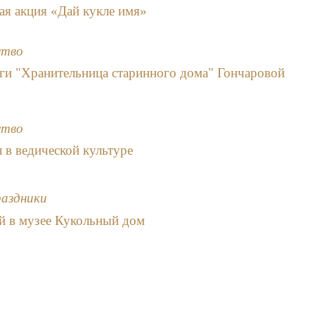
ая акция «Дай кукле имя»
ство
ги "Хранительница старинного дома" Гончаровой
ство
л в ведической культуре
раздники
ей в музее Кукольный дом