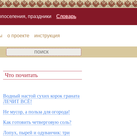
опоселения, праздники
Словарь
ы
о проекте
инструкция
Что почитать
Водный настой сухих корок граната
ЛЕЧИТ ВСЁ!
Не мусор, а польза для огорода!
Как готовить четверговую соль?
Лопух, пырей и одуванчик: три