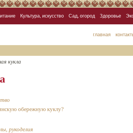
итание
Культура, искусство
Сад, огород
Здоровье
Эк
главная
контакт
ая кукла
а
ство
вянскую обережную куклу?
лы, рукоделия