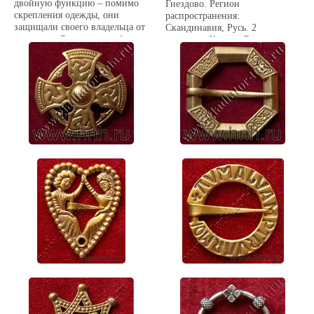
двойную функцию – помимо
Гнездово. Регион
скрепления одежды, они
распространения:
защищали своего владельца от
Скандинавия, Русь. 2
чужеродной энергетики (игла
половина Х века. Диаметр
застежки отводила, подобно
кольца 42 мм.
громоотводу, злобные
энергетические посылы от тела
человека в землю).