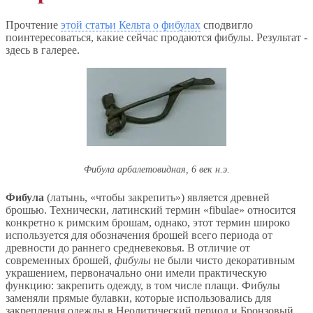
Прочтение
этой статьи Кельта о фибулах
сподвигло
поинтересоваться, какие сейчас продаются фибулы. Результат -
здесь в галерее.
Фибула арбалетовидная, 6 век н.э.
Фибула
(латынь, «чтобы закрепить») является древней
брошью. Технически, латинский термин «fibulae» относится
конкретно к римским брошам, однако, этот термин широко
используется для обозначения брошей всего периода от
древности до раннего средневековья. В отличие от
современных брошей,
фибулы
не были чисто декоративным
украшением, первоначально они имели практическую
функцию: закрепить одежду, в том числе плащи. Фибулы
заменяли прямые булавки, которые использовались для
закрепления одежды в Неолитический период и Бронзовый