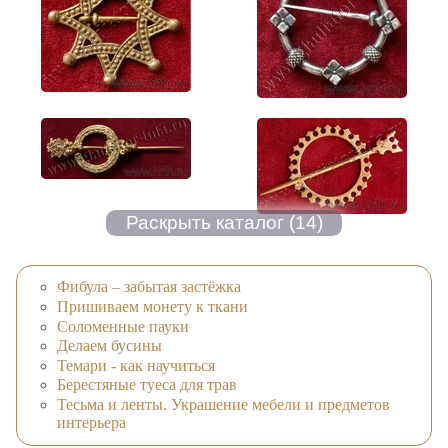
Фибула – забытая застёжка
Пришиваем монету к ткани
Соломенные пауки
Делаем бусины
Темари - как научиться
Берестяные туеса для трав
Тесьма и ленты. Украшение мебели и предметов
интерьера