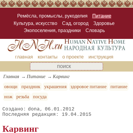
Ремёсла, промыслы, рукоделия
Питание
Культура, искусство
Сад, огород
Здоровье
Экопоселения, праздники
Словарь
главная
контакты
о проекте
инструкция
Главная
Питание
Карвинг
овощи
праздник
украшения
здоровое питание
питание
нож
резьба
посуда
dona
06.01.2012
19.04.2015
Карвинг