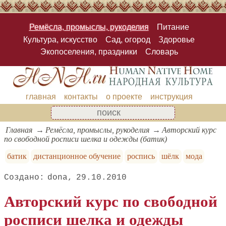
Ремёсла, промыслы, рукоделия
Питание
Культура, искусство
Сад, огород
Здоровье
Экопоселения, праздники
Словарь
главная
контакты
о проекте
инструкция
Главная
Ремёсла, промыслы, рукоделия
Авторский курс
по свободной росписи шелка и одежды (батик)
батик
дистанционное обучение
роспись
шёлк
мода
dona
29.10.2010
Авторский курс по свободной
росписи шелка и одежды