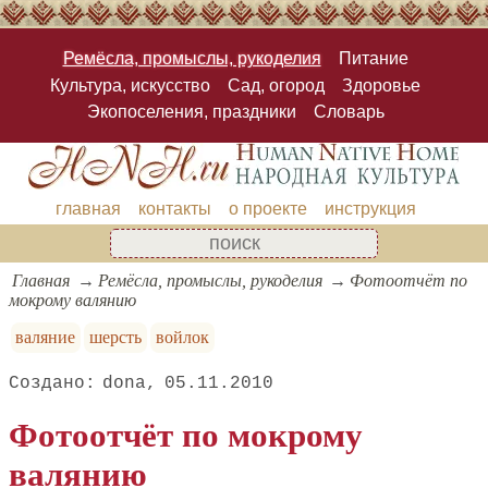
Ремёсла, промыслы, рукоделия
Питание
Культура, искусство
Сад, огород
Здоровье
Экопоселения, праздники
Словарь
главная
контакты
о проекте
инструкция
Главная
Ремёсла, промыслы, рукоделия
Фотоотчёт по
мокрому валянию
валяние
шерсть
войлок
dona
05.11.2010
Фотоотчёт по мокрому
валянию