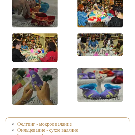
Фелтинг - мокрое валяние
Фильцевание - сухое валяние