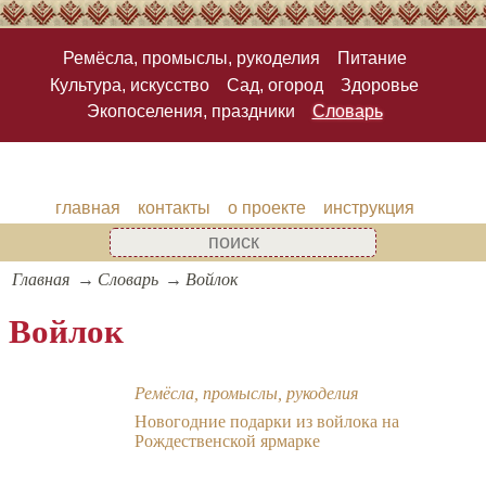
Ремёсла, промыслы, рукоделия
Питание
Культура, искусство
Сад, огород
Здоровье
Экопоселения, праздники
Словарь
главная
контакты
о проекте
инструкция
Главная
Словарь
Войлок
Войлок
Ремёсла, промыслы, рукоделия
Новогодние подарки из войлока на
Рождественской ярмарке