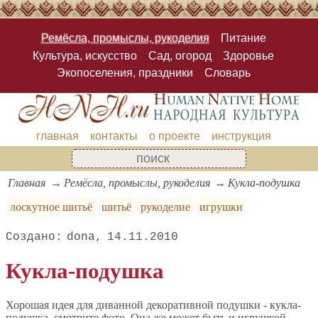
Ремёсла, промыслы, рукоделия
Питание
Культура, искусство
Сад, огород
Здоровье
Экопоселения, праздники
Словарь
главная
контакты
о проекте
инструкция
Главная
Ремёсла, промыслы, рукоделия
Кукла-подушка
лоскутное шитьё
шитьё
рукоделие
игрушки
dona
14.11.2010
Кукла-подушка
Хорошая идея для диванной декоративной подушки - кукла-
подушка, смотрите фото. Она же может быть и игрушкой.