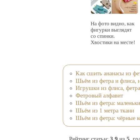
На фото видно, как
фигурки выглядят
со спинки.
Хвостики на месте!
Как сшить ананасы из фет
Шьём из фетра и флиса, 
Игрушки из флиса, фетр
Фетровый алфавит
Шьём из фетра: маленьки
Шьём из 1 метра ткани
Шьём из фетра: чёрные 
Рейтинг статьи:
3.9
из
5
, г