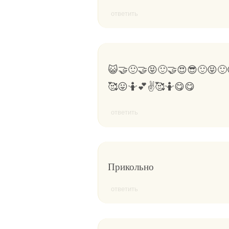
ответить
😺🤝🙂🤝😝🙂🤝😍😎🙂😝🙂
🥰😛🤷💕✌️🥰🤷😋😋
ответить
Прикольно
ответить