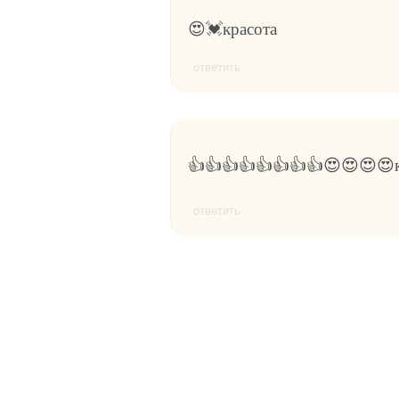
😍💓красота
ответить
👍👍👍👍👍👍👍👍😍😍😍😍к
ответить