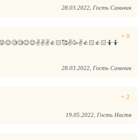
28.03.2022
Гость Саньчик
😌🧐🧐😉😌✌️✌️✌️👍🏻🥰✌️🥳✌️👍🏻👍🏻🤷🤷
28.03.2022
Гость Саньчик
19.05.2022
Гость Настя