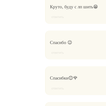
Круто, буду с лп шить😁
ответить
Спасибо 😉
ответить
Спасибки😊🌹
ответить