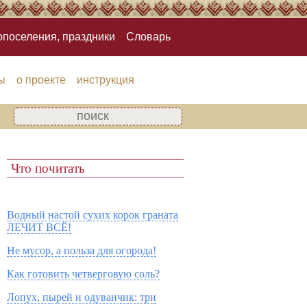
опоселения, праздники
Словарь
ы
о проекте
инструкция
Что почитать
Водный настой сухих корок граната
ЛЕЧИТ ВСЁ!
Не мусор, а польза для огорода!
Как готовить четверговую соль?
Лопух, пырей и одуванчик: три