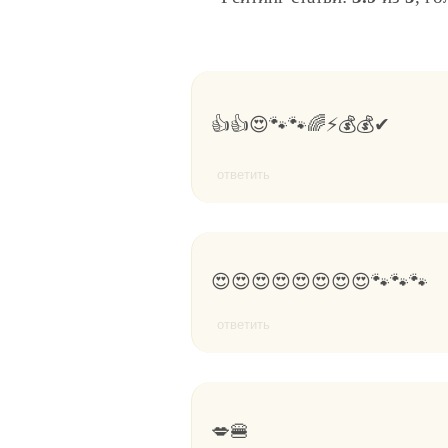
👍👍😍🐾🐾🌈⚡💰💰✔
ответить
😍😍😍😍😍😍😍😍🐾🐾🐾
ответить
💋🍔