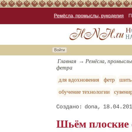
Ремёсла, промыслы, рукоделия
П
Войти
Главная
Ремёсла, промыслы
фетра
для вдохновения
фетр
шить
обучение технологии
сувени
dona
18.04.20
Шьём плоские 