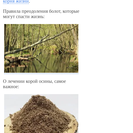
корня жизни
.
Правила преодоления болот, которые
могут спасти жизнь:
О лечении корой осины, самое
важное: