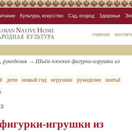
итание
Культура, искусство
Сад, огород
Здоровье
Эк
главная
контакт
, рукоделия
Шьём плоские фигурки-игрушки из
ё
дети
новый год
игрушки
рукоделие
шитьё
р
13
фигурки-игрушки из