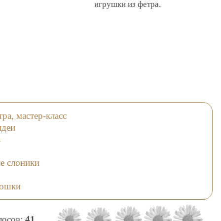
игрушки из фетра.
ра, мастер-класс
идеи
а
е слоники
кошки
олосов:
41