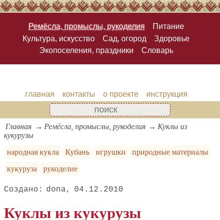
Ремёсла, промыслы, рукоделия
Питание
Культура, искусство
Сад, огород
Здоровье
Экопоселения, праздники
Словарь
главная
контакты
о проекте
инструкция
Главная
Ремёсла, промыслы, рукоделия
Куклы из
кукурузы
народная кукла
Кубань
игрушки
природные материалы
кукуруза
рукоделие
dona
04.12.2010
Куклы из кукурузы