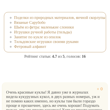
Поделки из природных материалов, яичной скорлупы
Вязаные Сарубобо
Шьём из фетра: маленькие слоники
Игрушки ручной работы (тильды)
Занятие по кукле из опилок
Тильдовские игрушки своими руками
Фетровый алфавит
Рейтинг статьи:
4.7
из
5
, голосов:
16
Очень красивые куклы! Я давно уже в журналах
видела кукурузных кукол, в двух разных номерах, уж и
не помню каких именно, но куклы там были гораздо
проще и прозаичнее, здесь же очень хороши! Подумать
только, что это просто кукуруза! Хотя не просто конечно