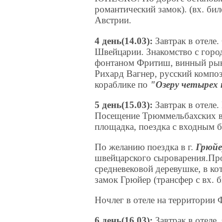
романтический замок). (вх. бил
Австрии.
4 день(14.03):
Завтрак в отеле
Швейцарии. Знакомство с горо
фонтаном Фритиш, винный рыно
Рихард Вагнер, русский компо
кораблике по
"Озеру четырех
5 день(15.03):
Завтрак в отеле
Посещение Трюммельбахских во
площадка, поездка с входным б
По желанию поездка в г.
Грюйе
швейцарского сыроварения.Пр
средневековой деревушке, в ко
замок Грюйер (трансфер с вх. б
Ночлег в отеле на территории 
6 день(16.03):
Завтрак в отеле.