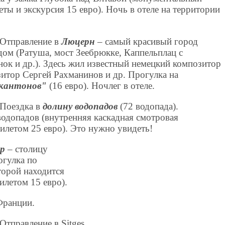
еты и экскурсия 15 евро). Ночь в отеле на территории
. Отправление в
Люцерн
– самый красивый город
дом (Ратуша, мост Зеебрюкке, Каппельплац с
к и др.). Здесь жил известный немецкий композитор
зитор Сергей Рахманинов и др. Прогулка на
 кантонов"
(16 евро). Ночлег в отеле.
. Поездка в
долину водопадов
(72 водопада).
допадов (внутренняя каскадная смотровая
илетом 25 евро). Это нужно увидеть!
р
– столицу
огулка по
торой находится
илетом 15 евро).
Франции.
 Отправление в Sitges