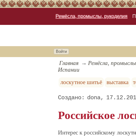
Ремёсла, промыслы, рукоделия
П
Войти
Главная
Ремёсла, промыслы
Испании
лоскутное шитьё
выставка
т
dona
17.12.20
Российское ло
Интерес к российскому лоскут