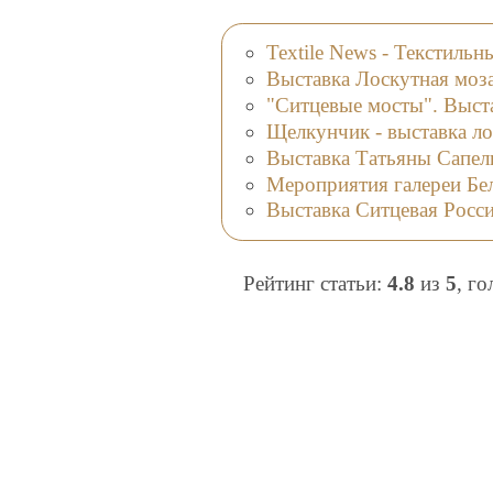
Textile News - Текстильн
Выставка Лоскутная моза
"Ситцевые мосты". Выст
Щелкунчик - выставка л
Выставка Татьяны Сапел
Мероприятия галереи Бел
Выставка Ситцевая Росс
Рейтинг статьи:
4.8
из
5
, г