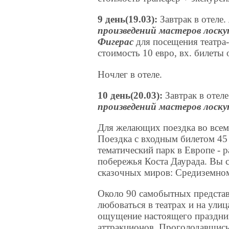
9
день
(19.03):
Завтрак в отеле.
произведений мастеров лоск
Фигерас
для посещения театра-
стоимость 10 евро, вх. билеты 
Ночлег в отеле.
10 день(20.03):
Завтрак в отел
произведений мастеров лоск
Для желающих поездка во все
Поездка с входным билетом 45
тематический парк в Европе - 
побережья Коста Даурада. Вы с
сказочных миров: Средиземном
Около 90 самобытных представ
любоваться в театрах и на улиц
ощущение настоящего праздник
аттракционов. Проголодавшись