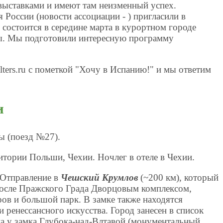
выставками и имеют там неизменный успех.
России (новости ассоциации - ) пригласили в
состоится в середине марта в курортном городе
ны. Мы подготовили интересную программу
ters.ru с пометкой "Хочу в Испанию!" и мы ответим
и
ы (поезд №27).
итории Польши, Чехии. Ночлег в отеле в Чехии.
. Отправление в
Чешский Крумлов
(~200 км), который
после Пражского Града Дворцовым комплексом,
ов и большой парк. В замке также находятся
 ренессансного искусства. Город занесен в список
 у замка Глубока-над-Влтавой (монументальный