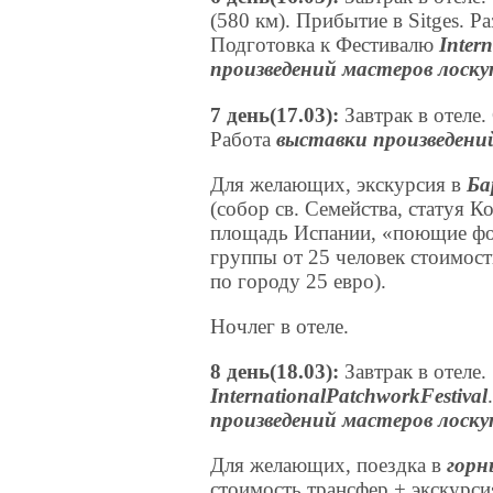
(580 км). Прибытие в Sitges. Р
Подготовка к Фестивалю
Intern
произведений мастеров лоск
7 день(17.03):
Завтрак в отеле
Работа
выставки произведени
Для желающих, экскурсия в
Ба
(собор св. Семейства, статуя К
площадь Испании, «поющие фон
группы от 25 человек стоимост
по городу 25 евро).
Ночлег в отеле.
8 день(18.03):
Завтрак в отеле.
International
Patchwork
Festival
произведений мастеров лоск
Для желающих, поездка в
гор
стоимость трансфер + экскурсия