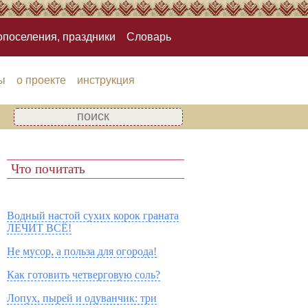
опоселения, праздники
Словарь
ы
о проекте
инструкция
Что почитать
Водный настой сухих корок граната
ЛЕЧИТ ВСЁ!
Не мусор, а польза для огорода!
Как готовить четверговую соль?
Лопух, пырей и одуванчик: три