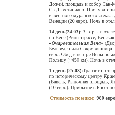
Дожей, площадь и собор Сан-М
Св.Джустиниано, Прокураторий
известного муранского стекла.
Венеции (20 евро). Ночь в отел
14 день(24.03):
Завтрак в отел
по Вене (Рингштрассе, Венская
«Очаровательная Вена»
(Дво
Бельведер или Сокровишница Г
евро. Обед в центре Вены по ж
Польшу (~450 км). Ночь в отел
15 день (25.03):
Транзит по те
по историческому центру
Крак
(Вавель, Рыночная площадь, Яг
(10 евро). Прибытие в Брест н
Стоимость поездки:
980
евро