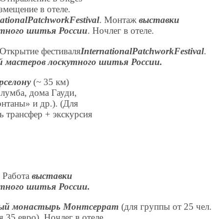
азмещение в отеле.
ational
Patchwork
Festival
. Монтаж
выставки
утного шитья России
. Ночлег в отеле.
. Открытие фестиваля
International
Patchwork
Festival
.
й мастеров лоскутного шитья России
.
рселону
(~ 35 км)
олумба, дома Гауди,
таны» и др.). (Для
ь трансфер + экскурсия
. Работа
выставки
утного шитья России
.
ный монастырь Монтсеррат
(для группы от 25 чел.
 35 евро). Ночлег в отеле.