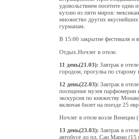
удовольствием посетите один 
кухню из пяти миров: мексикан
множество других вкуснейших
гурманам.
В 15:00 закрытие фестиваля и 
Отдых.Ночлег в отеле.
11 день(21.03):
Завтрак в отел
городом, прогулка по старому
12 день(22.03):
Завтрак в отел
посещение музея парфюмерии 
экскурсия по княжеству Монако
включая билет на поезде 25 евр
Ночлег в отеле возле Венеции (
13 день(23.03):
Завтрак в отел
автобусе до пл. Сан Марко (15