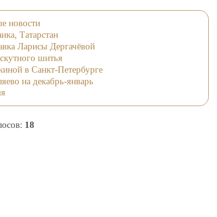
ые новости
ика, Татарстан
авка Ларисы Дергачёвой
оскутного шитья
киной в Санкт-Петербурге
яево на декабрь-январь
ия
олосов:
18