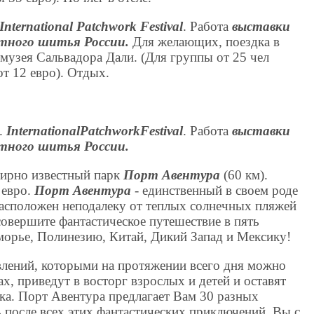
International Patchwork Festival
. Работа
выставки
утного шитья России
.
Для желающих, поездка в
музея Сальвадора Дали. (Для группы от 25 чел
от 12 евро). Отдых.
е.
International
Patchwork
Festival
. Работа
выставки
утного шитья России
.
мирно известный парк
Порт Авентура
(60 км).
 евро.
Порт Авентура
- единственный в своем роде
расположен неподалеку от теплых солнечных пляжей
овершите фантастическое путешествие в пять
орье, Полинезию, Китай, Дикий Запад и Мексику!
лений, которыми на протяжении всего дня можно
ах, приведут в восторг взрослых и детей и оставят
а. Порт Авентура предлагает Вам 30 разных
 после всех этих фантастических приключений, Вы с