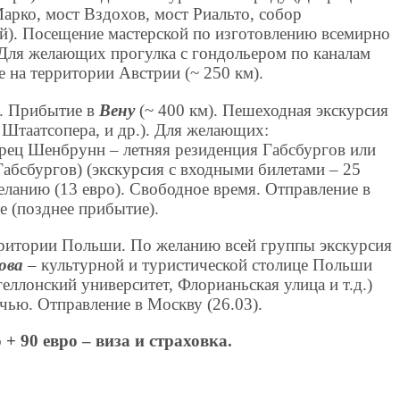
арко, мост Вздохов, мост Риальто, собор
). Посещение мастерской по изготовлению всемирно
 Для желающих прогулка с гондольером по каналам
е на территории Австрии (~ 250 км).
е. Прибытие в
Вену
(~ 400 км). Пешеходная экскурсия
 Штаатсопера, и др.). Для желающих:
рец Шенбрунн – летняя резиденция Габсбургов или
абсбургов) (экскурсия с входными билетами – 25
еланию (13 евро). Свободное время. Отправление в
е (позднее прибытие).
рритории Польши. По желанию всей группы экскурсия
ова
– культурной и туристической столице Польши
еллонский университет, Флорианьская улица и т.д.)
очью. Отправление в Москву (26.03).
 + 90 евро – виза и страховка.