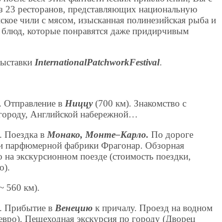
из 23 ресторанов, представляющих национальную
ское чили с мясом, изысканная полинезийская рыба и
 блюд, которые понравятся даже придирчивым
выставки
International
Patchwork
Festival
.
е. Отправление в
Ниццу
(700 км). Знакомство с
 городу, Английской набережной…
е. Поездка в
Монако
,
Монте–Карло
.
По дороге
и парфюмерной фабрики Фрагонар. Обзорная
 на экскурсионном поезде (стоимость поездки,
о).
~ 560 км).
е. Прибытие в
Венецию
к причалу. Проезд на водном
 евро). Пешеходная экскурсия по городу (Дворец