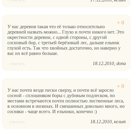
ответить
У нас деревня такая что её только относительно
деревней назвать можно... Глухо и почти никого нет. Это
окрестности деревни, с одной стороны, с другой
сосновый бор, с третьей берёзовый лес, дальше ельник
глухой есть. Так что хвойных достаточно, но наверно у
вас их всё равно больше.
18.12.2010
dona
ответить
У нас почти везде пески сверху, и почти всё заросло
сосной - сплошняком боры с дубовым подлеском, но
местами встречаются почти полностью лиственные леса,
в основном в низинах. И смешанных довольно много, но
сосняки - чаще всего. И ельники, конечно :)
18.12.2010
кельт
ответить