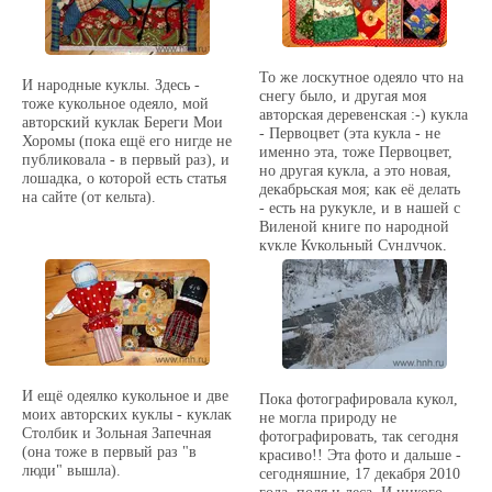
То же лоскутное одеяло что на
И народные куклы. Здесь -
снегу было, и другая моя
тоже кукольное одеяло, мой
авторская деревенская :-) кукла
авторский куклак Береги Мои
- Первоцвет (эта кукла - не
Хоромы (пока ещё его нигде не
именно эта, тоже Первоцвет,
публиковала - в первый раз), и
но другая кукла, а это новая,
лошадка, о которой есть статья
декабрьская моя; как её делать
на сайте (от кельта).
- есть на рукукле, и в нашей с
Виленой книге по народной
кукле Кукольный Сундучок,
которая в этом году в Белом
Городе вышла). Эта же куколка
поедет в подарок (кому -
писать не буду). :-)
И ещё одеялко кукольное и две
Пока фотографировала кукол,
моих авторских куклы - куклак
не могла природу не
Столбик и Зольная Запечная
фотографировать, так сегодня
(она тоже в первый раз "в
красиво!! Эта фото и дальше -
люди" вышла).
сегодняшние, 17 декабря 2010
года, поля и леса. И никого