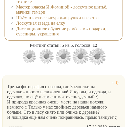
технике
Мастер классы И.Фоминой - лоскутное шитьё,
мячики темари
Шьём плоские фигурки-игрушки из фетра
Лоскутная звезда на ёлку
Дистанционное обучение ремёслам - подарки,
сувениры, украшения
Рейтинг статьи:
5
из
5
, голосов:
12
Третья фотография с начала, где 3 куколки на
одеялке - просто великолепная! И куклы, и одежда, и
одеялко, но ещё и сам снимок очень удачный :)
И природа красивая очень, места на наши похожи
немного :) Только у нас хвойных деревьев намного
больше. Это в лесу снято или ближе к деревне?
И лошадка ещё нам очень понравилась, прямо танцует :)
17.12.2010
кельт