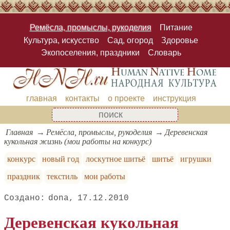
Ремёсла, промыслы, рукоделия
Питание
Культура, искусство
Сад, огород
Здоровье
Экопоселения, праздники
Словарь
главная
контакты
о проекте
инструкция
Главная
Ремёсла, промыслы, рукоделия
Деревенская
кукольная жизнь (мои работы на конкурс)
конкурс
новый год
лоскутное шитьё
шитьё
игрушки
праздник
текстиль
мои работы
dona
17.12.2010
Деревенская кукольная