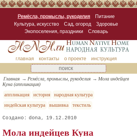
Ремёсла, промыслы, рукоделия
Питание
Культура, искусство
Сад, огород
Здоровье
Экопоселения, праздники
Словарь
главная
контакты
о проекте
инструкция
Главная
Ремёсла, промыслы, рукоделия
Мола индейцев
Куна (аппликация)
аппликация
история
народная культура
индейская культура
вышивка
текстиль
dona
19.12.2010
Мола индейцев Куна