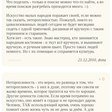
Что поделать - только в поиске можно что-то найти, а во
время поисков разгребать приходится много. :-)
Искусство малых народов поражает своей, если можно
так сказать, неторопливостью. Пожалуй, никто из
цивилизованных людей сегодня не будет месяцами
сидеть с одной тряпочкой, расшивая её вручную с таким
терпением и старанием.
Хотя нет - есть такие. Знаю мастериц, кто занимается
народным костюмом - и ткут всё вручную, и вышивают
вручную, и ручным швом шьют. Просто таких людей
немного. Но с их помощью и сохраняется культура.
21.12.2010
dona
ответить
Неторопливость - это верно, но разница в том, что
неторопливость - у них в душе, поэтому им совсем не
жалко времени, которое тратится на что-то хорошее.
Другие ценности совсем. Если время потрачено на
искусство, оно живёт в сердце и не проходит даром.
Человек, ТАК использующий время, очень хорошо
помнит свою жизнь чуть ли не день за днём. А для