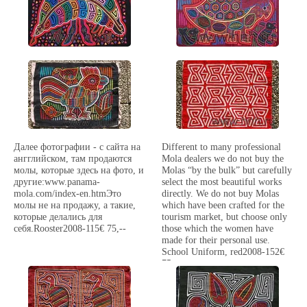
Далее фотографии - с сайта на
Different to many professional
ангглийском, там продаются
Mola dealers we do not buy the
молы, которые здесь на фото, и
Molas “by the bulk” but carefully
другие:www.panama-
select the most beautiful works
mola.com/index-en.htmЭто
directly. We do not buy Molas
молы не на продажу, а такие,
which have been crafted for the
которые делались для
tourism market, but choose only
себя.Rooster2008-115€ 75,--
those which the women have
made for their personal use.
School Uniform, red2008-152€
75,--