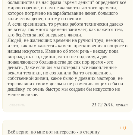
большинства из нас фраза "время-деньги" определяет всё
мировоззрение, и нам не жалко только того времени,
которое потрачено на зарабатывание денег, большого
количества денег, потому и спешим.
А если сравнивать, то ручная работа технически далеко
не всегда так много времени занимает, как кажется тем,
кто берётся за неё впервые в жизни.
Людей, не жалеющих времени на ручной труд, немного,
и это, как нам кажется - камень преткновения в вопросе о
нашем искусстве. Именно об этом речь - некому пока
возрождать его, единицам это не под силу, а для
подавляющего большинства до сих пор время - это
деньги. Даже если бы мы потеряли все накопленные
веками техники, но сохранили бы то отношение к
собственной жизни, какое было у древних мастеров, не
торговавших своим делом и не разменивающих себя на
дешёвку, то очень быстро мы создали бы искусство не
менее великое.
21.12.2010
кельт
ответить
Всё верно, но мне вот интересно - в старину