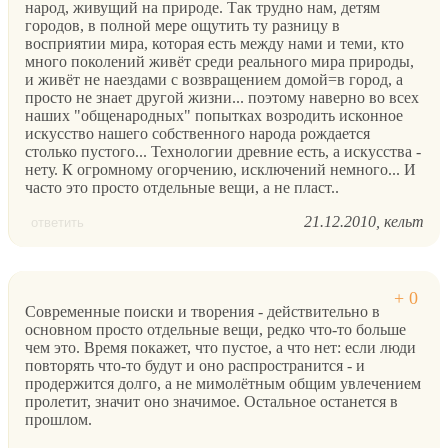
народ, живущий на природе. Так трудно нам, детям
городов, в полной мере ощутить ту разницу в
восприятии мира, которая есть между нами и теми, кто
много поколений живёт среди реального мира природы,
и живёт не наездами с возвращением домой=в город, а
просто не знает другой жизни... поэтому наверно во всех
наших "общенародных" попытках возродить исконное
искусство нашего собственного народа рождается
столько пустого... Технологии древние есть, а искусства -
нету. К огромному огорчению, исключений немного... И
часто это просто отдельные вещи, а не пласт..
21.12.2010
кельт
ответить
Современные поиски и творения - действительно в
основном просто отдельные вещи, редко что-то больше
чем это. Время покажет, что пустое, а что нет: если люди
повторять что-то будут и оно распространится - и
продержится долго, а не мимолётным общим увлечением
пролетит, значит оно значимое. Остальное останется в
прошлом.