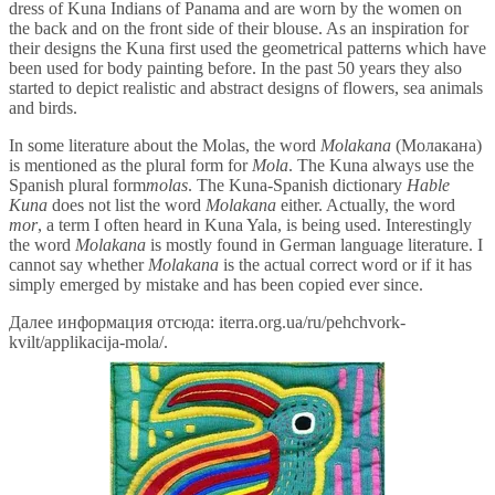
dress of Kuna Indians of Panama and are worn by the women on
the back and on the front side of their blouse. As an inspiration for
their designs the Kuna first used the geometrical patterns which have
been used for body painting before. In the past 50 years they also
started to depict realistic and abstract designs of flowers, sea animals
and birds.
In some literature about the Molas, the word
Molakana
(Молакана)
is mentioned as the plural form for
Mola
. The Kuna always use the
Spanish plural form
molas
. The Kuna-Spanish dictionary
Hable
Kuna
does not list the word
Molakana
either. Actually, the word
mor
, a term I often heard in Kuna Yala, is being used. Interestingly
the word
Molakana
is mostly found in German language literature. I
cannot say whether
Molakana
is the actual correct word or if it has
simply emerged by mistake and has been copied ever since.
Далее информация отсюда: iterra.org.ua/ru/pehchvork-
kvilt/applikacija-mola/.