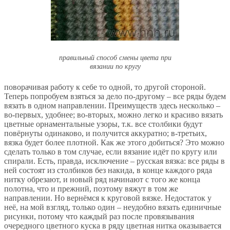
правильный способ смены цвета при
вязании по кругу
поворачивая работу к себе то одной, то другой стороной.
Теперь попробуем взяться за дело по-другому – все ряды будем
вязать в одном направлении. Преимуществ здесь несколько –
во-первых, удобнее; во-вторых, можно легко и красиво вязать
цветные орнаментальные узоры, т.к. все столбики будут
повёрнуты одинаково, и получится аккуратно; в-третьих,
вязка будет более плотной. Как же этого добиться? Это можно
сделать только в том случае, если вязание идёт по кругу или
спирали. Есть, правда, исключение – русская вязка: все ряды в
ней состоят из столбиков без накида, в конце каждого ряда
нитку обрезают, и новый ряд начинают с того же конца
полотна, что и прежний, поэтому вяжут в том же
направлении. Но вернёмся к круговой вязке. Недостаток у
неё, на мой взгляд, только один – неудобно вязать единичные
рисунки, потому что каждый раз после провязывания
очередного цветного куска в ряду цветная нитка оказывается