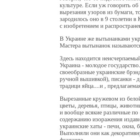
культуре. Если уж говорить об
вырезания узоров из бумаги, то
зародилось оно в 9 столетии в
с изобретением и распростране
В Украине же вытынанками ук
Мастера вытынанок называютс
Здесь находится неисчерпаемы
Украина - молодое государство
своеобразные украинские брэнд
ручной вышивкой), писанки - 
традици яйца....и , предлаг
Вырезанные кружевом из белой
цветы, деревья, птицы, животны
и вообще всякие различные по
содержанию изоражения издав
украинские хаты - печи, окна, 
Выполняли они как декоративн
функцию.