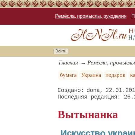
Ремёсла, промыслы, рукоделия
П
Войти
Главная
Ремёсла, промыслы
бумага
Украина
подарок
к
dona
22.01.20
26.
Вытынанка
Искусство украи