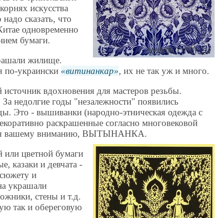
 корнях искусства
 надо сказать, что
 Китае одновременно
нием бумаги.
рашали жилище.
я по-украински
витинанкар
, их не так уж и много.
й источник вдохновения для мастеров резьбы.
. За недолгие годы "незалежности" появились
ы. Это - вышиванки (народно-этническая одежда с
декоративно раскрашенные согласно многовековой
аемая вашему вниманию, ВЫТЫНАНКА.
 или цветной бумаги
е, казаки и девчата -
 сюжету и
на украшали
божники, стены и т.д.
ую так и обереговую