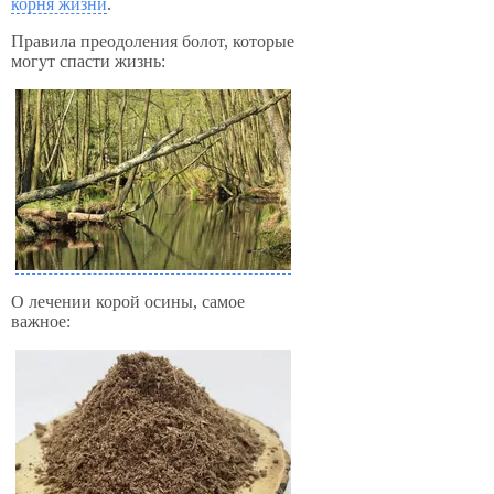
корня жизни
.
Правила преодоления болот, которые
могут спасти жизнь:
О лечении корой осины, самое
важное: