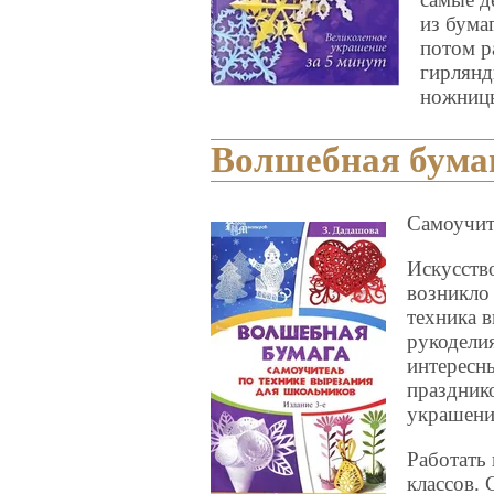
из бума
потом р
гирлянд
ножницы
Волшебная бума
Самоучит
Искусств
возникло 
техника 
рукодели
интересн
праздник
украшени
Работать
классов.