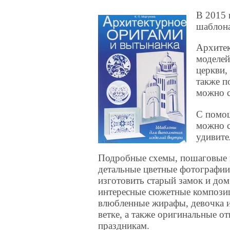
В 2015 
шаблон
Архитек
моделей
церкви,
также п
можно с
С помощ
можно с
удивит
Подробные схемы, пошаговые 
детальные цветные фотографии
изготовить старый замок и дом
интересные сюжетные композици
влюбленные жирафы, девочка и 
ветке, а также оригинальные о
праздникам.