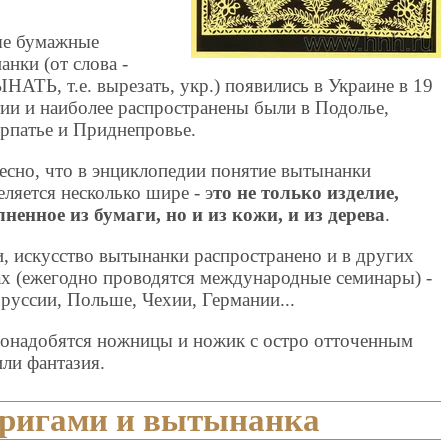
е бумажные
анки (от слова -
АТЬ, т.е. вырезать, укр.) появились в Украине в 19
тии и наиболее распространены были в Подолье,
рпатье и Приднепровье.
есно, что в энциклопедии понятие вытынанки
еляется несколько шире - э
то не только изделие,
ненное из бумаги, но и из кожи, и из дерева
.
и, искусство вытынанки распространено и в других
ах (ежегодно проводятся международные семинары) -
оруссии, Польше, Чехии, Германии...
Понадобятся ножницы и ножик с остро отточенным
или фантазия.
оригами и вытынанка