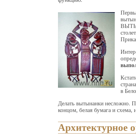
Первы
вытын
ВЫТЫН
столе
Прика
Интер
опред
выпол
Кстат
стран
в Бел
Делать вытынанки несложно. 
концом, белая бумага и схема, 
Архитектурное 