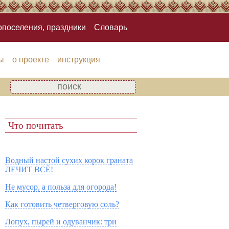
опоселения, праздники
Словарь
ы
о проекте
инструкция
Что почитать
Водный настой сухих корок граната
ЛЕЧИТ ВСЁ!
Не мусор, а польза для огорода!
Как готовить четверговую соль?
Лопух, пырей и одуванчик: три