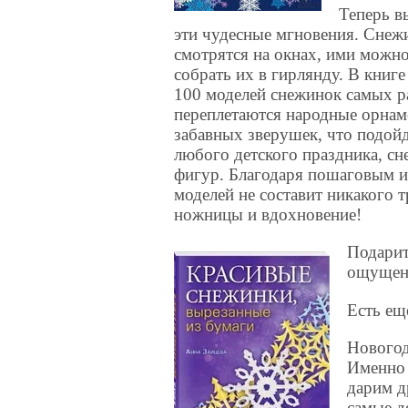
Теперь в
эти чудесные мгновения. Снеж
смотрятся на окнах, ими можно
собрать их в гирлянду. В книге
100 моделей снежинок самых р
переплетаются народные орнам
забавных зверушек, что подойд
любого детского праздника, с
фигур. Благодаря пошаговым и
моделей не составит никакого тр
ножницы и вдохновение!
Подарит
ощущени
Есть ещ
Новогод
Именно 
дарим д
самые д