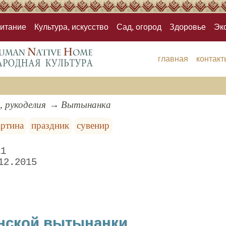
итание
Культура, искусство
Сад, огород
Здоровье
Эк
главная
контакт
, рукоделия
Вытынанка
артина
праздник
сувенир
11
12.2015
нской вытынанки.