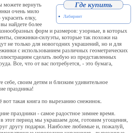
ы можете вернуть
инки очень мило
Лабиринт
 украсить елку,
 вы найдете более
азнообразных форм и размеров: узорные, в которых
енты, снежинки-силуэты, которые так похожи на
ут не только для новогодних украшений, но и для
нежинки с использованием различных геометрических
ллюстрациям сделать любую из представленных
уда. Все, что от вас потребуется, - это бумага,
е себе, своим детям и близким удивительное
е праздника!
ё вот такая книга по вырезанию снежинок.
ние праздники - самое радостное зимнее время.
в этот период мы украшаем дом, готовим угощения,
руг другу подарки. Наиболее любимые и, пожалуй,
емократичные новогодние украшения - вырезанные