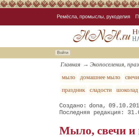
Ремёсла, промыслы, рукоделия
П
Войти
Главная
Экопоселения, пра
мыло
домашнее мыло
свеч
праздник
сладости
шоколад
dona
09.10.20
31.
Мыло, свечи и