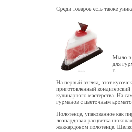
Среди товаров есть также уни
Мыло в 
для гур
г.
На первый взгляд, этот кусоче
приготовленный кондитерский 
кулинарного мастерства. На са
гурманов с цветочным аромато
Полотенце, упакованное как пи
леопардовая расцветка шокола
жаккардовом полотенце. Шелко