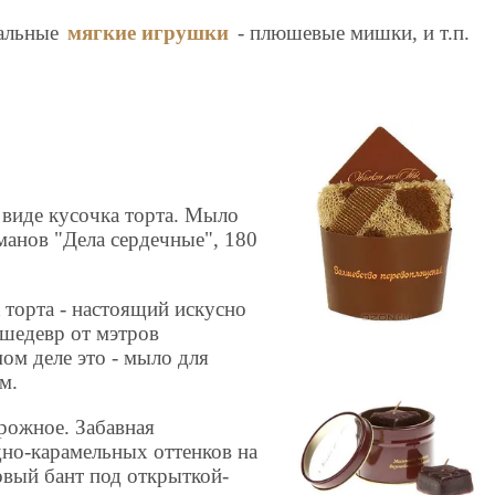
кальные
мягкие игрушки
- плюшевые мишки, и т.п.
виде кусочка торта. Мыло
манов "Дела сердечные", 180
к торта - настоящий искусно
шедевр от мэтров
мом деле это - мыло для
м.
рожное. Забавная
дно-карамельных оттенков на
вый бант под открыткой-