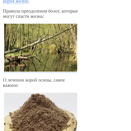
корня жизни
.
Правила преодоления болот, которые
могут спасти жизнь:
О лечении корой осины, самое
важное: