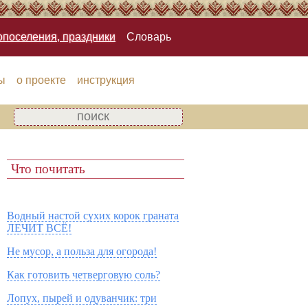
опоселения, праздники
Словарь
ы
о проекте
инструкция
Что почитать
Водный настой сухих корок граната
ЛЕЧИТ ВСЁ!
Не мусор, а польза для огорода!
Как готовить четверговую соль?
Лопух, пырей и одуванчик: три