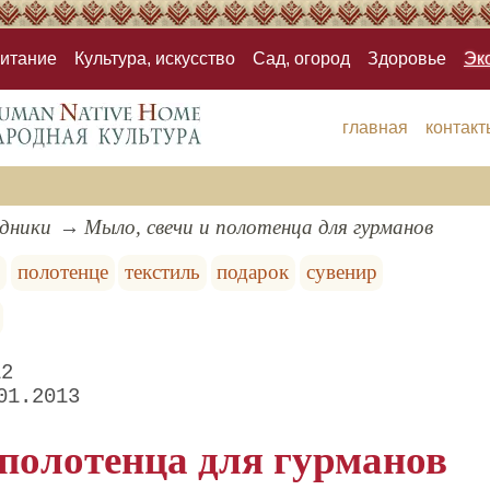
итание
Культура, искусство
Сад, огород
Здоровье
Эк
главная
контакт
здники
Мыло, свечи и полотенца для гурманов
и
полотенце
текстиль
подарок
сувенир
12
01.2013
 полотенца для гурманов