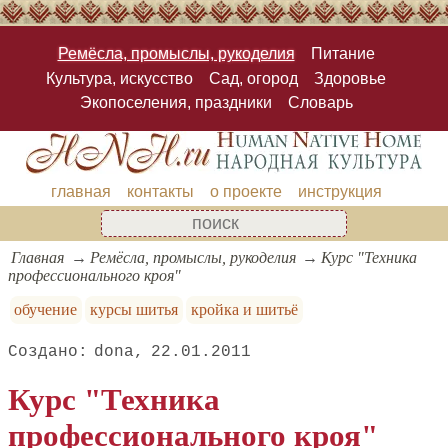
Ремёсла, промыслы, рукоделия
Питание
Культура, искусство
Сад, огород
Здоровье
Экопоселения, праздники
Словарь
главная
контакты
о проекте
инструкция
Главная
Ремёсла, промыслы, рукоделия
Курс "Техника
профессионального кроя"
обучение
курсы шитья
кройка и шитьё
dona
22.01.2011
Курс "Техника
профессионального кроя"