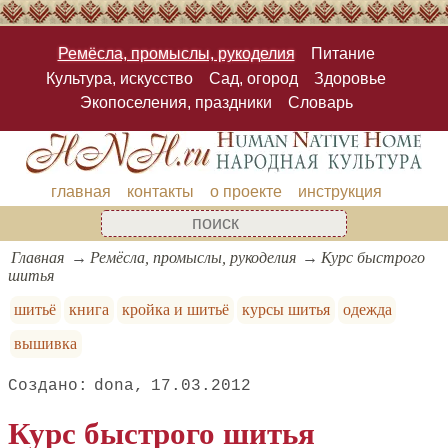
Ремёсла, промыслы, рукоделия
Питание
Культура, искусство
Сад, огород
Здоровье
Экопоселения, праздники
Словарь
главная
контакты
о проекте
инструкция
Главная
Ремёсла, промыслы, рукоделия
Курс быстрого
шитья
шитьё
книга
кройка и шитьё
курсы шитья
одежда
вышивка
dona
17.03.2012
Курс быстрого шитья