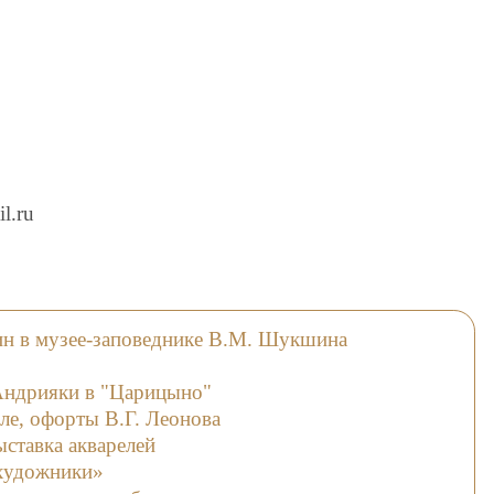
l.ru
н в музее-заповеднике В.М. Шукшина
Андрияки в "Царицыно"
ле, офорты В.Г. Леонова
ыставка акварелей
 художники»