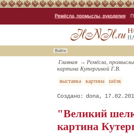
Ремёсла, промыслы, рукоделия
П
Войти
Главная
Ремёсла, промыслы
картина Кутергиной Г.В.
выставка
картина
шёлк
dona
17.02.20
"Великий шел
картина Кутерг