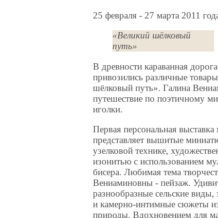
25 февраля - 27 марта 2011 год
«Великий шёлковый
путь»
В древности караванная дорог
привозились различные товары,
шёлковый путь». Галина Вениа
путешествие по поэтичному ми
иголки.
Первая персональная выставка
представляет вышитые миниат
узелковой технике, художестве
изонитью с использованием му
бисера. Любимая тема творчес
Вениаминовны - пейзаж. Удиви
разнообразные сельские виды,
и камерно-интимные сюжеты из
природы. Вдохновением для ма