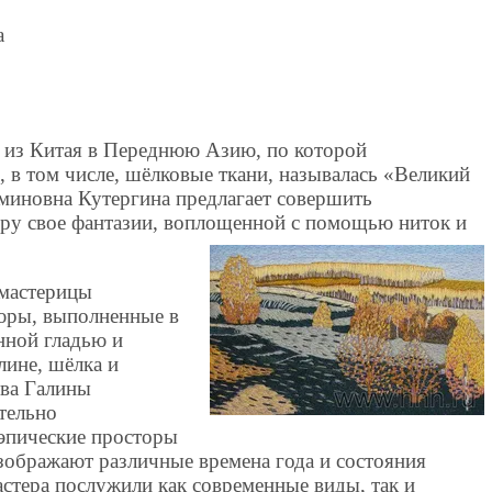
а
а из Китая в Переднюю Азию, по которой
 в том числе, шёлковые ткани, называлась «Великий
миновна Кутергина предлагает совершить
ру свое фантазии, воплощенной с помощью ниток и
 мастерицы
юры, выполненные в
нной гладью и
лине, шёлка и
тва Галины
тельно
 эпические просторы
ображают различные времена года и состояния
стера послужили как современные виды, так и