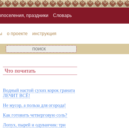
опоселения, праздники
Словарь
ы
о проекте
инструкция
Что почитать
Водный настой сухих корок граната
ЛЕЧИТ ВСЁ!
Не мусор, а польза для огорода!
Как готовить четверговую соль?
Лопух, пырей и одуванчик: три