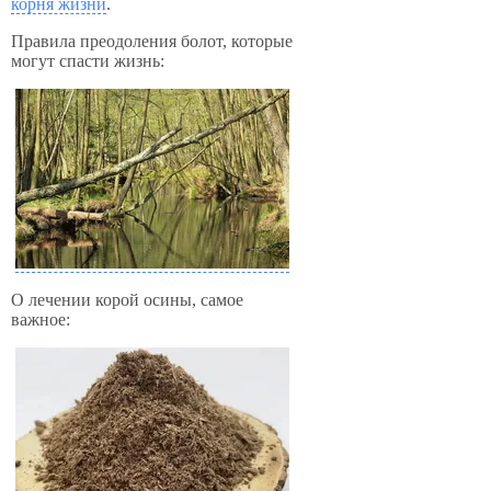
корня жизни
.
Правила преодоления болот, которые
могут спасти жизнь:
О лечении корой осины, самое
важное: