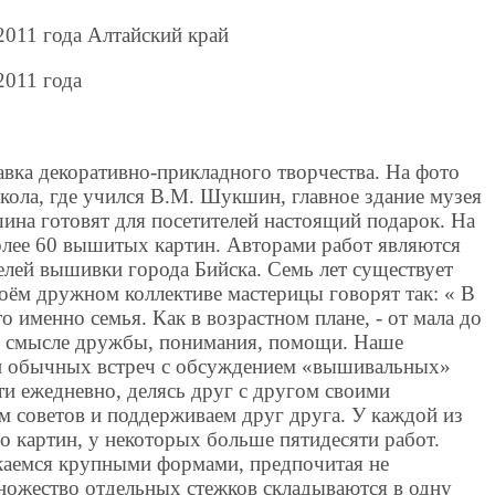
 2011 года Алтайский край
2011 года
вка декоративно-прикладного творчества. На фото
кола, где учился В.М. Шукшин, главное здание музея
на готовят для посетителей настоящий подарок. На
более 60 вышитых картин. Авторами работ являются
лей вышивки города Бийска. Семь лет существует
воём дружном коллективе мастерицы говорят так: « В
о именно семья. Как в возрастном плане, - от мала до
 и в смысле дружбы, понимания, помощи. Наше
и обычных встреч с обсуждением «вышивальных»
и ежедневно, делясь друг с другом своими
м советов и поддерживаем друг друга. У каждой из
 картин, у некоторых больше пятидесяти работ.
екаемся крупными формами, предпочитая не
ножество отдельных стежков складываются в одну