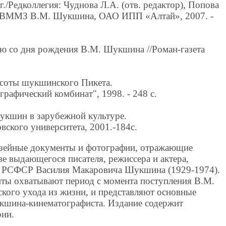
./Редколлегия: Чуднова Л.А. (отв. редактор), Попова
-е ВММЗ В.М. Шукшина, ОАО ИПП «Алтай», 2007. -
ию со дня рождения В.М. Шукшина //Роман-газета
высоты шукшинского Пикета.
рафический комбинат", 1998. - 248 с.
укшин в зарубежной культуре.
вского университета, 2001.-184с.
узейные документы и фотографии, отражающие
ве выдающегося писателя, режиссера и актера,
тв РСФСР Василия Макаровича Шукшина (1929-1974).
ты охватывают период с момента поступления В.М.
ого ухода из жизни, и представляют основные
кшина-кинематографиста. Издание содержит
рии.