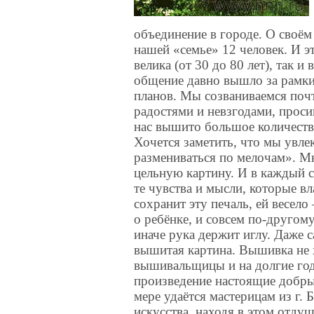
объединение в городе. О своём
нашей «семье» 12 человек. И эт
велика (от 30 до 80 лет), так
общение давно вышло за рамк
планов. Мы созваниваемся почт
радостями и невзгодами, проси
нас вышито большое количество
Хочется заметить, что мы увл
размениваться по мелочам». М
цельную картину. И в каждый 
те чувства и мысли, которые вл
сохранит эту печаль, ей весел
о ребёнке, и совсем по-другом
иначе рука держит иглу. Даже 
вышитая картина. Вышивка не 
вышивальщицы и на долгие год
произведение настоящие добры
мере удаётся мастерицам из г.
искусства, находя в этом отду