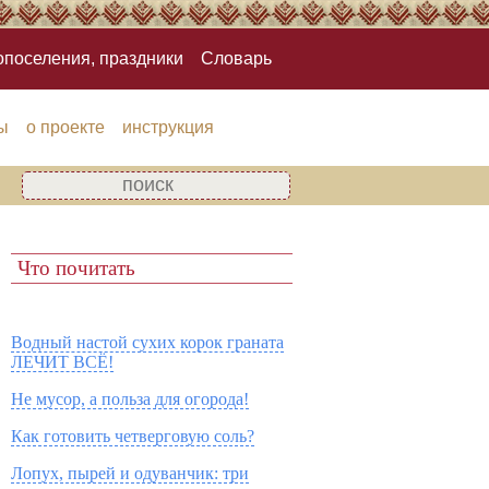
опоселения, праздники
Словарь
ы
о проекте
инструкция
Что почитать
Водный настой сухих корок граната
ЛЕЧИТ ВСЁ!
Не мусор, а польза для огорода!
Как готовить четверговую соль?
Лопух, пырей и одуванчик: три