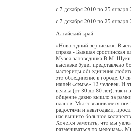
c 7 декабря 2010 по 25 января
c 7 декабря 2010 по 25 января 
Алтайский край
«Новогодний вернисаж». Выста
справа - Бывшая сростинская ш
Музея-заповедника В.М. Шукши
выставке будет представлено 
мастерицы объединения любите
это объединение в городе. О с
нашей «семье» 12 человек. И эт
велика (от 30 до 80 лет), так
общение давно вышло за рамк
планов. Мы созваниваемся почт
радостями и невзгодами, проси
нас вышито большое количество
Хочется заметить, что мы увл
размениваться по мелочам». М