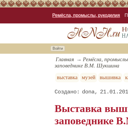
Ремёсла, промыслы, рукоделия
П
Войти
Главная
Ремёсла, промыслы
заповеднике В.М. Шукшина
выставка
музей
вышивка
к
dona
21.01.20
Выставка выши
заповеднике 