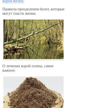
корня жизни
.
Правила преодоления болот, которые
могут спасти жизнь:
О лечении корой осины, самое
важное: