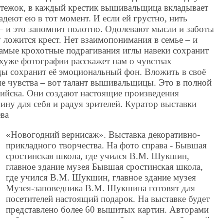
стежок, в каждый крестик вышивальщица вкладывает
адеют ею в тот момент. И если ей грустно, нить
о – и это запомнит полотно. Одолевают мысли и заботы
у ложится крест. Нет взаимопонимания в семье – и
самые крохотные подрагивания иглы навеки сохранит
хуже фотографии расскажет нам о чувствах
ы сохранит её эмоциональный фон. Вложить в своё
е чувства – вот талант вышивальщицы. Это в полной
 Бийска. Они создают настоящие произведения
шину для себя и радуя зрителей. Куратор выставки
ва
«Новогодний вернисаж». Выставка декоративно-
прикладного творчества. На фото справа - Бывшая
сростинская школа, где учился В.М. Шукшин,
главное здание музея Бывшая сростинская школа,
где учился В.М. Шукшин, главное здание музея
Музея-заповедника В.М. Шукшина готовят для
посетителей настоящий подарок. На выставке будет
представлено более 60 вышитых картин. Авторами