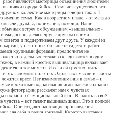
работ являются мастерицы объединения любителей
вышивки города Бийска. Семь лет существует это
 дружном коллективе мастерицы говорят так: « В
о именно семья. Как в возрастном плане, - от мала до
 и в смысле дружбы, понимания, помощи. Наше
и обычных встреч с обсуждением «вышивальных»
и ежедневно, делясь друг с другом своими
м советов и поддерживаем друг друга. У каждой из
 картин, у некоторых больше пятидесяти работ.
екаемся крупными формами, предпочитая не
ножество отдельных стежков складываются в одну
стежок, в каждый крестик вышивальщица вкладывает
адеют ею в тот момент. И если ей грустно, нить
о – и это запомнит полотно. Одолевают мысли и заботы
у ложится крест. Нет взаимопонимания в семье – и
самые крохотные подрагивания иглы навеки сохранит
хуже фотографии расскажет нам о чувствах
ы сохранит её эмоциональный фон. Вложить в своё
е чувства – вот талант вышивальщицы. Это в полной
 Бийска. Они создают настоящие произведения
шину для себя и радуя зрителей. Куратор выставки