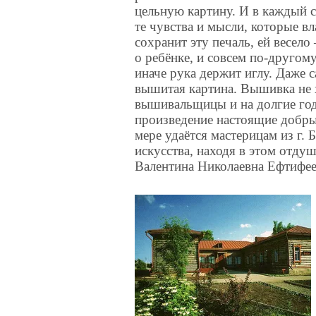
цельную картину. И в каждый 
те чувства и мысли, которые вл
сохранит эту печаль, ей весел
о ребёнке, и совсем по-другом
иначе рука держит иглу. Даже 
вышитая картина. Вышивка не 
вышивальщицы и на долгие год
произведение настоящие добры
мере удаётся мастерицам из г.
искусства, находя в этом отду
Валентина Николаевна Ефтифее