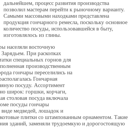
дальнейшем, процесс развития производства
позволил мастерам перейти к рыночному варианту.
Самыми массовыми находками представлена
продукция гончарного ремесла, поскольку основное
количество посуды, использовавшейся в быту,
изготовлялось из глины.
ары населяли восточную
 Зарядьем. При раскопках
татки специальных горнов для
заполненная производственным
орода гончары переселились на
располагалась Гончарная
иняную посуду. Ассортимент
но широк: горшки, корчаги,
ая столовая посуда включала
роме посуды гончары
 виде медведей, лошадок и
ракотовые плитки со штампованным орнаментом. Такие
ния зданий, заменяли трудоемкую и дорогостоящую