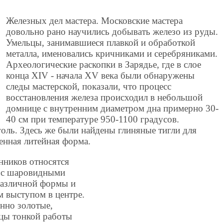
Железных дел мастера. Московские мастера
довольно рано научились добывать железо из руды.
Умельцы, занимавшиеся плавкой и обработкой
металла, именовались кричниками и серебряниками.
Археологические раскопки в Зарядье, где в слое
конца XIV - начала XV века были обнаружены
следы мастерской, показали, что процесс
восстановления железа происходил в небольшой
домнице с внутренним диаметром дна примерно 30-
40 см при температуре 950-1100 градусов.
оль. Здесь же были найдены глиняные тигли для
енная литейная форма.
нников относятся
и с шаровидными
 различной формы и
м выступом в центре.
нно золотые,
цы тонкой работы