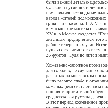
были важной деталью щегольс
булавок и пуговиц столичные 
производили все виды металли
наряда жителей подмосковных д
гривны и браслеты. В XIV в. ш
в. московские мастера осваиваю
XV в. в Москве создается “Пу
литейным предприятием того вр
районе теперешних улиц Негли
пушечного литья того времени
26 фунтов. Судя по литой надп
Кожевенно-сапожное производс
для городов, не случайно оно 
развитых на московском посаде
было развито слабо и огранич
кожаных ремней, плетением по
пошивом примитивной обуви. 
средневековая русская деревня 
В этот период кожевенное прои
отделилось от сапожного, поэт