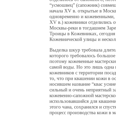
“усмошвец” (сапожник) совмещ
начала XV в. открытые в Москв
одновременно и кожевенными, 
XV в.) кожевники отделились о
Москвы-реки в тогдашнем Зареч
Троицы в Кожевниках, сегодня
Кожевнической улицы и нескол
Выделка шкур требовала длител
которого требовалось большое
поэтому кожевенные мастерские
самой воды. Но это лишь одна
кожевников с территории посад
то, что при квашении кожи в о
носившем название “квас усние
сильный и очень неприятный з
кожевенно-сапожной мастерско
использовавшийся для квашени
этого чана, сохранился и спус
процесс производства кожи в м