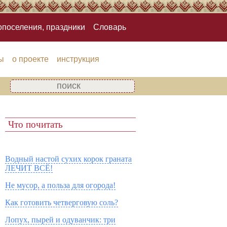
опоселения, праздники
Словарь
ы
о проекте
инструкция
Что почитать
Водный настой сухих корок граната
ЛЕЧИТ ВСЁ!
Не мусор, а польза для огорода!
Как готовить четверговую соль?
Лопух, пырей и одуванчик: три