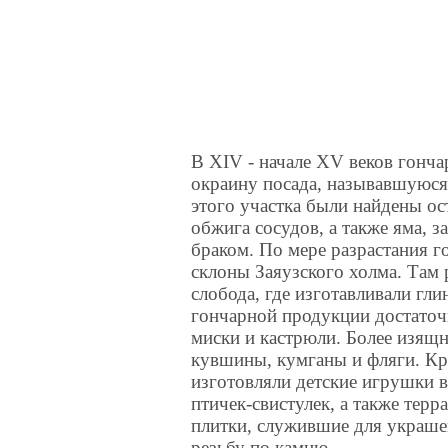
В XIV - начале XV веков гонч
окраину посада, называвшуюся
этого участка были найдены ос
обжига сосудов, а также яма, 
браком. По мере разрастания г
склоны Заяузского холма. Там 
слобода, где изготавливали гл
гончарной продукции достаточ
миски и кастрюли. Более изящн
кувшины, кумганы и фляги. К
изготовляли детские игрушки в
птичек-свистулек, а также тер
плитки, служившие для украше
резьбу по камню.