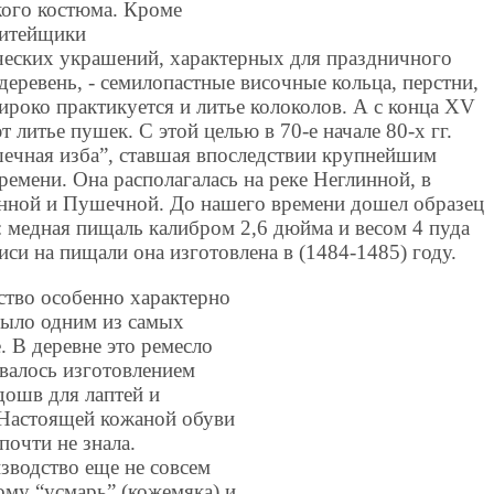
кого костюма. Кроме
литейщики
ческих украшений, характерных для праздничного
еревень, - семилопастные височные кольца, перстни,
ироко практикуется и литье колоколов. А с конца XV
т литье пушек. С этой целью в 70-е начале 80-х гг.
шечная изба”, ставшая впоследствии крупнейшим
емени. Она располагалась на реке Неглинной, в
нной и Пушечной. До нашего времени дошел образец
: медная пищаль калибром 2,6 дюйма и весом 4 пуда
иси на пищали она изготовлена в (1484-1485) году.
тво особенно характерно
было одним из самых
. В деревне это ремесло
ивалось изготовлением
дошв для лаптей и
Настоящей кожаной обуви
почти не знала.
зводство еще не совсем
ому “усмарь” (кожемяка) и