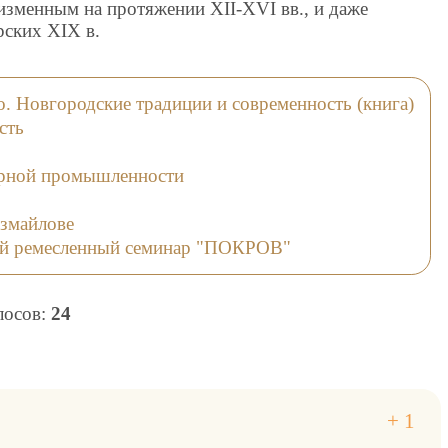
еизменным на протяжении XII-XVI вв., и даже
рских XIX в.
о. Новгородские традиции и современность (книга)
сть
тарной промышленности
змайлове
ой ремесленный семинар "ПОКРОВ"
олосов:
24