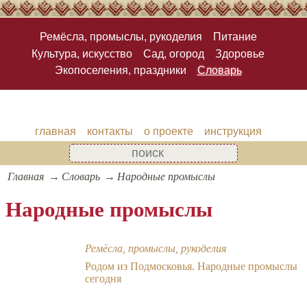
Ремёсла, промыслы, рукоделия
Питание
Культура, искусство
Сад, огород
Здоровье
Экопоселения, праздники
Словарь
главная
контакты
о проекте
инструкция
Главная
Словарь
Народные промыслы
Народные промыслы
Ремёсла, промыслы, рукоделия
Родом из Подмосковья. Народные промыслы
сегодня