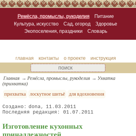
Ремёсла, промыслы, рукоделия
Питание
Культура, искусство
Сад, огород
Здоровье
Экопоселения, праздники
Словарь
главная
контакты
о проекте
инструкция
Главная
Ремёсла, промыслы, рукоделия
Ухватка
(прихватка)
прихватка
лоскутное шитьё
для вдохновения
dona
11.03.2011
01.07.2011
Изготовление кухонных
принадлежностей