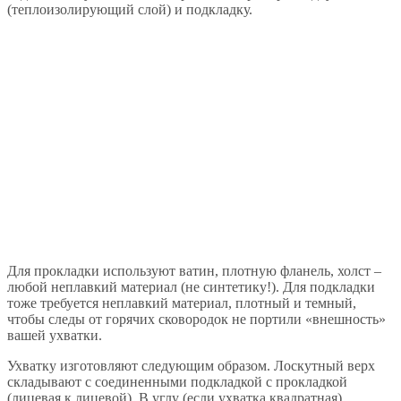
(теплоизолирующий слой) и подкладку.
Для прокладки используют ватин, плотную фланель, холст –
любой неплавкий материал (не синтетику!). Для подкладки
тоже требуется неплавкий материал, плотный и темный,
чтобы следы от горячих сковородок не портили «внешность»
вашей ухватки.
Ухватку изготовляют следующим образом. Лоскутный верх
складывают с соединенными подкладкой с прокладкой
(лицевая к лицевой). В углу (если ухватка квадратная)