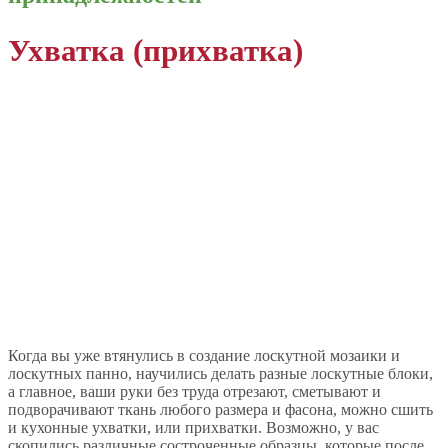
Ухватка (прихватка)
Когда вы уже втянулись в создание лоскутной мозаики и
лоскутных панно, научились делать разные лоскутные блоки,
а главное, ваши руки без труда отрезают, сметывают и
подворачивают ткань любого размера и фасона, можно сшить
и кухонные ухватки, или прихватки. Возможно, у вас
скопились различные состроченные образцы, которые после