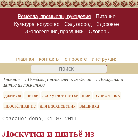
Ремёсла, промыслы, рукоделия
Питание
Культура, искусство
Сад, огород
Здоровье
Экопоселения, праздники
Словарь
главная
контакты
о проекте
инструкция
Главная
Ремёсла, промыслы, рукоделия
Лоскутки и
шитьё из лоскутков
джинсы
шитьё
лоскутное шитьё
шов
ручной шов
простёгивание
для вдохновения
вышивка
dona
01.07.2011
Лоскутки и шитьё из