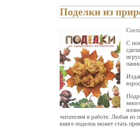
Поделки из при
Соста
С по
сдел
игру
панн
Изда
взро
Подр
мног
иллю
читателям в работе. Любая из 
книге поделок может стать пре