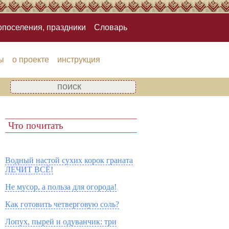
опоселения, праздники
Словарь
ы
о проекте
инструкция
Что почитать
Водный настой сухих корок граната
ЛЕЧИТ ВСЁ!
Не мусор, а польза для огорода!
Как готовить четверговую соль?
Лопух, пырей и одуванчик: три