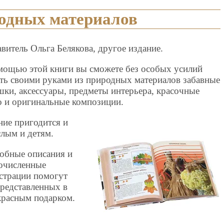
родных материалов
витель Ольга Белякова, другое издание.
мощью этой книги вы сможете без особых усилий
ать своими руками из природных материалов забавные
шки, аксессуары, предметы интерьера, красочные
о и оригинальные композиции.
ние пригодится и
слым и детям.
обные описания и
очисленные
страции помогут
представленных в
красным подарком.