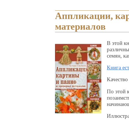
Аппликации, ка
материалов
В этой к
различны
семян, к
Книга ес
Качество
По этой к
позаимст
начинающ
Иллюстра