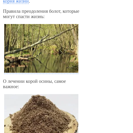
корня жизни
.
Правила преодоления болот, которые
могут спасти жизнь:
О лечении корой осины, самое
важное: