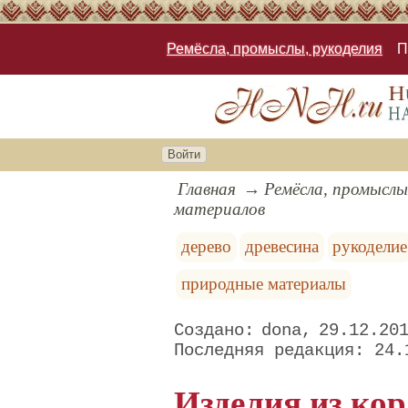
Ремёсла, промыслы, рукоделия
П
Войти
Главная
Ремёсла, промыслы
материалов
дерево
древесина
рукоделие
природные материалы
dona
29.12.20
24.
Изделия из ко