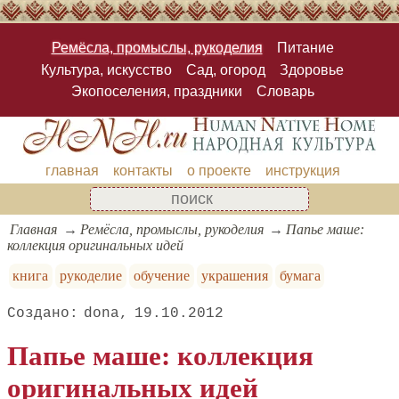
Ремёсла, промыслы, рукоделия
Питание
Культура, искусство
Сад, огород
Здоровье
Экопоселения, праздники
Словарь
главная
контакты
о проекте
инструкция
Главная
Ремёсла, промыслы, рукоделия
Папье маше:
коллекция оригинальных идей
книга
рукоделие
обучение
украшения
бумага
dona
19.10.2012
Папье маше: коллекция
оригинальных идей