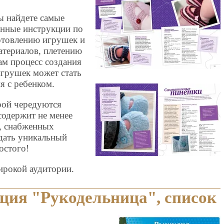
 найдете самые
енные инструкции по
отовлению игрушек и
атериалов, плетению
сам процесс создания
игрушек может стать
 с ребенком.
рой чередуются
содержит не менее
, снабженных
дать уникальный
остого!
ирокой аудитории.
ция "Рукодельница", списо
к