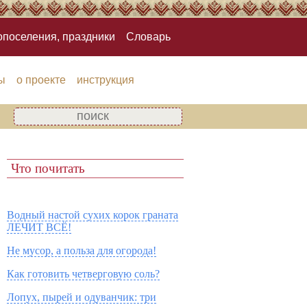
опоселения, праздники
Словарь
ы
о проекте
инструкция
Что почитать
Водный настой сухих корок граната
ЛЕЧИТ ВСЁ!
Не мусор, а польза для огорода!
Как готовить четверговую соль?
Лопух, пырей и одуванчик: три