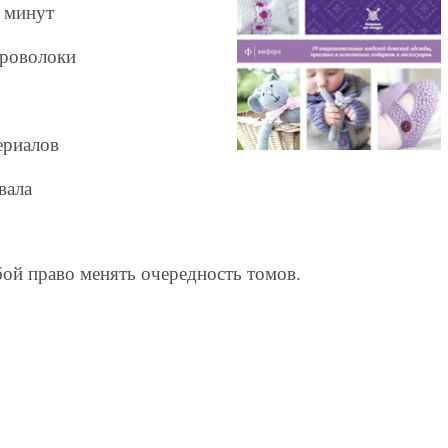
5 минут
проволоки
ериалов
вала
бой право менять очередность томов.