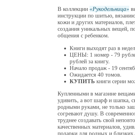
В коллекции
Рукодельница
вы
инструкции по шитью, вязанию
кожи и других материалов, пле
создания уникальных вещей, п
общения с ребенком.
Книги выходят раз в неде
ЦЕНЫ: 1 номер - 79 рубле
рублей за книгу.
Начало продаж - 19 сентяб
Ожидается 40 томов.
КУПИТЬ
книги серии м
Купленными в магазине вещами
удивить, а вот шарф и шапка, 
родными руками, не только за
согревают душу. В современно
труднее создавать свой неповт
качественных материалов, удив
подарки для родных и близких