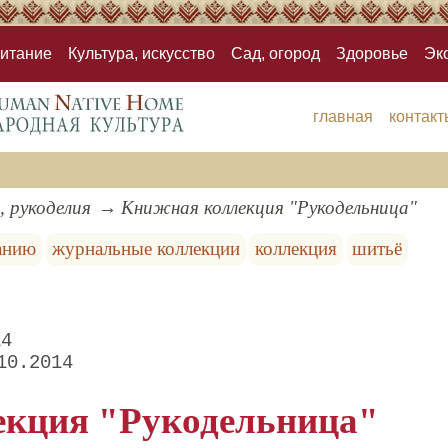
итание
Культура, искусство
Сад, огород
Здоровье
Эк
главная
контакт
, рукоделия
Книжная коллекция "Рукодельница"
анию
журнальные коллекции
коллекция
шитьё
14
10.2014
екция "Рукодельница"