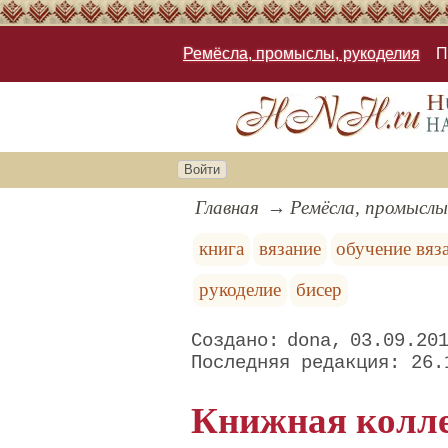
Ремёсла, промыслы, рукоделия
П
Войти
Главная
Ремёсла, промыслы
книга
вязание
обучение вяз
рукоделие
бисер
dona
03.09.20
26.
Книжная колл