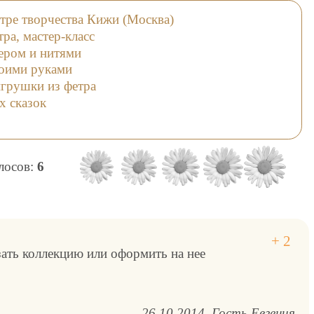
тре творчества Кижи (Москва)
ра, мастер-класс
ером и нитями
оими руками
грушки из фетра
х сказок
олосов:
6
зать коллекцию или оформить на нее
26.10.2014
Гость Евгения