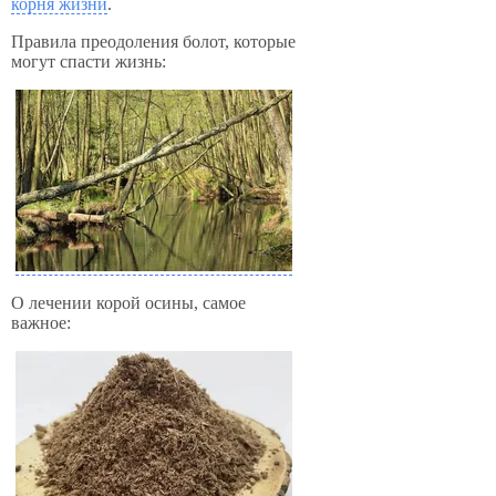
корня жизни
.
Правила преодоления болот, которые
могут спасти жизнь:
О лечении корой осины, самое
важное: