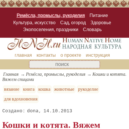
Ремёсла, промыслы, рукоделия
Питание
Культура, искусство
Сад, огород
Здоровье
Экопоселения, праздники
Словарь
главная
контакты
о проекте
инструкция
Главная
Ремёсла, промыслы, рукоделия
Кошки и котята.
Вяжем спицами
вязание
книга
кошка
животные
рукоделие
для вдохновения
dona
14.10.2013
Кошки и котята. Вяжем