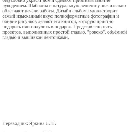
безусловно украсят дом и сделают приятным занятие
рукоделием. Шаблоны в натуральную величину значительно
облегчают начало работы. Дизайн альбома удовлетворит
самый изысканный вкус: полноформатные фотографии и
обилие рисунков делают его книгой, которую приятно
подарить или получить в подарок. Представлено пять
проектов, выполненных простой гладью, "рококо", объёмной
гладью и вышивкой ленточками.
Переводчик: Яркина Л. П.