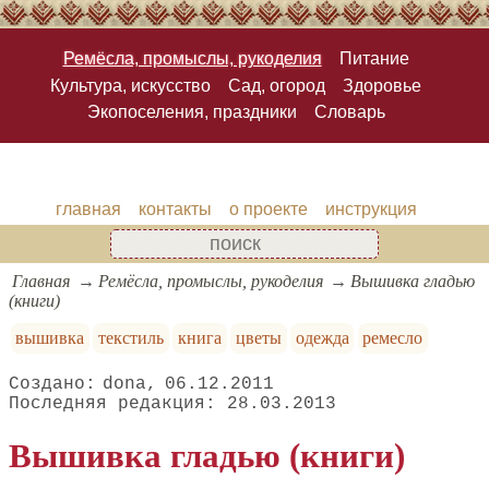
Ремёсла, промыслы, рукоделия
Питание
Культура, искусство
Сад, огород
Здоровье
Экопоселения, праздники
Словарь
главная
контакты
о проекте
инструкция
Главная
Ремёсла, промыслы, рукоделия
Вышивка гладью
(книги)
вышивка
текстиль
книга
цветы
одежда
ремесло
dona
06.12.2011
28.03.2013
Вышивка гладью (книги)