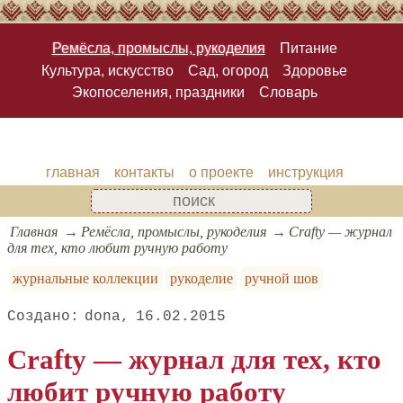
Ремёсла, промыслы, рукоделия
Питание
Культура, искусство
Сад, огород
Здоровье
Экопоселения, праздники
Словарь
главная
контакты
о проекте
инструкция
Главная
Ремёсла, промыслы, рукоделия
Crafty — журнал
для тех, кто любит ручную работу
журнальные коллекции
рукоделие
ручной шов
dona
16.02.2015
Crafty — журнал для тех, кто
любит ручную работу