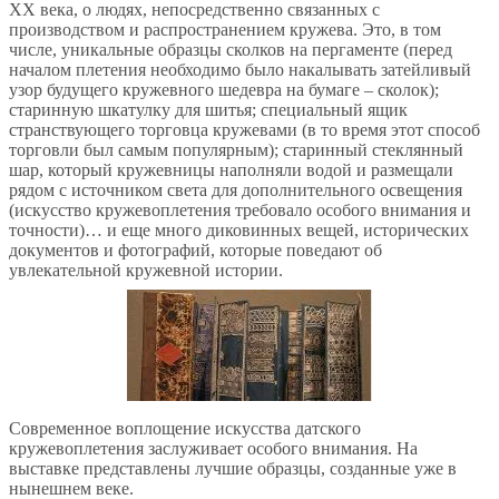
XX века, о людях, непосредственно связанных с
производством и распространением кружева. Это, в том
числе, уникальные образцы сколков на пергаменте (перед
началом плетения необходимо было накалывать затейливый
узор будущего кружевного шедевра на бумаге – сколок);
старинную шкатулку для шитья; специальный ящик
странствующего торговца кружевами (в то время этот способ
торговли был самым популярным); старинный стеклянный
шар, который кружевницы наполняли водой и размещали
рядом с источником света для дополнительного освещения
(искусство кружевоплетения требовало особого внимания и
точности)… и еще много диковинных вещей, исторических
документов и фотографий, которые поведают об
увлекательной кружевной истории.
Современное воплощение искусства датского
кружевоплетения заслуживает особого внимания. На
выставке представлены лучшие образцы, созданные уже в
нынешнем веке.