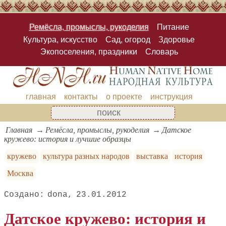
Ремёсла, промыслы, рукоделия
Питание
Культура, искусство
Сад, огород
Здоровье
Экопоселения, праздники
Словарь
главная
контакты
о проекте
инструкция
Главная
Ремёсла, промыслы, рукоделия
Датское
кружево: история и лучшие образцы
кружево
культура разных народов
выставка
история
Москва
dona
23.01.2012
Датское кружево: история и