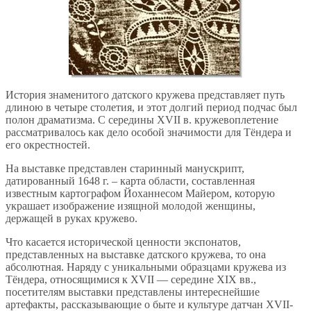
История знаменитого датского кружева представляет путь
длиною в четыре столетия, и этот долгий период подчас был
полон драматизма. С середины XVII в. кружевоплетение
рассматривалось как дело особой значимости для Тёндера и
его окрестностей.
На выставке представлен старинный манускрипт,
датированный 1648 г. – карта области, составленная
известным картографом Йоханнесом Майером, которую
украшает изображение изящной молодой женщины,
держащей в руках кружево.
Что касается исторической ценности экспонатов,
представленных на выставке датского кружева, то она
абсолютная. Наряду с уникальными образцами кружева из
Тёндера, относящимися к XVII — середине ХIХ вв.,
посетителям выставки представлены интереснейшие
артефакты, рассказывающие о быте и культуре датчан XVII-