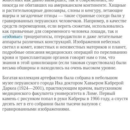
никогда не обитавших на американском континенте. Хищные
и растительноядные динозавры, слоны и кенгуру, летающие
ящеры и загадочные птицы — такие странные соседи были у
гравированных перуанских человечков. Например, в качестве
средств перемещения, если верить сюжетам, использовались
как привычные для современного человека лошади, так и
ездовые
трицератопсы, птеродактили и даже летательные
аппараты различных конструкций. Изображения небесных
светил и комет, известных и неизвестных материков и планет,
подробные описания медицинских операций по переливанию
крови и трансплантации органов говорят нам о том, что
знания в этой цивилизации (если таковая существовала) были
весьма обширны и находились на очень высоком уровне.
Богатая коллекция артефактов была собрана в небольшом
музее перуанского города Ика доктором Хавьером Кабрерой
Даркеа (1924—2001), практикующим врачом, выпускником
медицинского факультета университета в Лиме. Первый
камень с рисунком попал в руки Кабреры в 1966 году, а спустя
десять лет в его собрании были тысячи валунов с
гравированными изображениями.