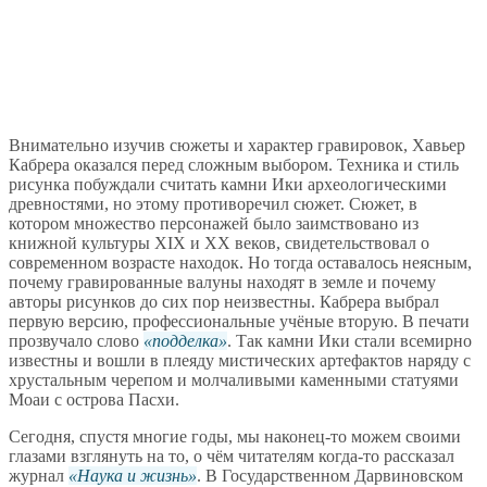
Внимательно изучив сюжеты и характер гравировок, Хавьер
Кабрера оказался перед сложным выбором. Техника и стиль
рисунка побуждали считать камни Ики археологическими
древностями, но этому противоречил сюжет. Сюжет, в
котором множество персонажей было заимствовано из
книжной культуры XIX и XX веков, свидетельствовал о
современном возрасте находок. Но тогда оставалось неясным,
почему гравированные валуны находят в земле и почему
авторы рисунков до сих пор неизвестны. Кабрера выбрал
первую версию, профессиональные учёные вторую. В печати
прозвучало слово
подделка
. Так камни Ики стали всемирно
известны и вошли в плеяду мистических артефактов наряду с
хрустальным черепом и молчаливыми каменными статуями
Моаи с острова Пасхи.
Сегодня, спустя многие годы, мы наконец-то можем своими
глазами взглянуть на то, о чём читателям когда-то рассказал
журнал
Наука и жизнь
. В Государственном Дарвиновском