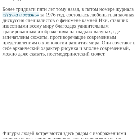
Более тридцати пяти лет тому назад, в пятом номере журнала
Наука и жизнь
за 1976 год, состоялась любопытная заочная
дискуссия специалистов о феномене камней Ики, ставших
известными всему миру благодаря удивительным
гравированным изображениям на гладких валунах, где
запечатлены сюжеты, противоречащие современным
представлениям о хронологии развития мира. Они сочетают в
себе архаический характер рисунка и вполне современный,
можно даже сказать, постмодернистский сюжет.
Фигуры людей встречаются здесь рядом с изображениями
животных как давно вымерших, так и современных, но