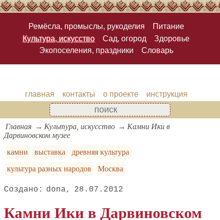
Ремёсла, промыслы, рукоделия
Питание
Культура, искусство
Сад, огород
Здоровье
Экопоселения, праздники
Словарь
главная
контакты
о проекте
инструкция
Главная
Культура, искусство
Камни Ики в
Дарвиновском музее
камни
выставка
древняя культура
культура разных народов
Москва
dona
28.07.2012
Камни Ики в Дарвиновском