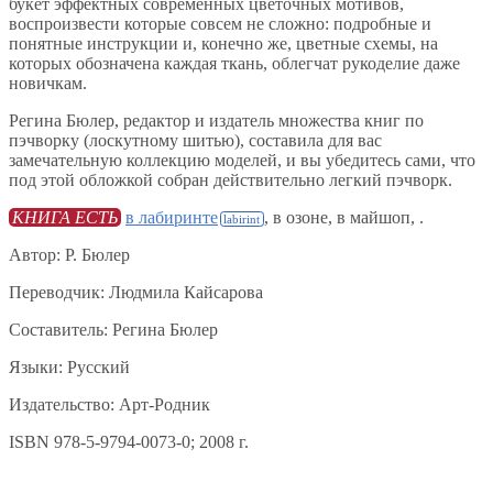
букет эффектных современных цветочных мотивов,
воспроизвести которые совсем не сложно: подробные и
понятные инструкции и, конечно же, цветные схемы, на
которых обозначена каждая ткань, облегчат рукоделие даже
новичкам.
Регина Бюлер, редактор и издатель множества книг по
пэчворку (лоскутному шитью), составила для вас
замечательную коллекцию моделей, и вы убедитесь сами, что
под этой обложкой собран действительно легкий пэчворк.
КНИГА ЕСТЬ
в лабиринте
, в озоне, в майшоп, .
Автор: Р. Бюлер
Переводчик: Людмила Кайсарова
Составитель: Регина Бюлер
Языки: Русский
Издательство: Арт-Родник
ISBN 978-5-9794-0073-0; 2008 г.