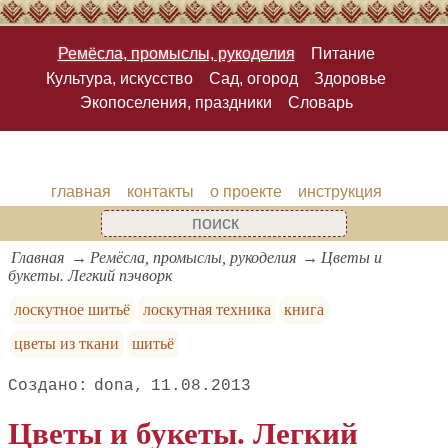
Ремёсла, промыслы, рукоделия
Питание
Культура, искусство
Сад, огород
Здоровье
Экопоселения, праздники
Словарь
главная
контакты
о проекте
инструкция
Главная
Ремёсла, промыслы, рукоделия
Цветы и
букеты. Легкий пэчворк
лоскутное шитьё
лоскутная техника
книга
цветы из ткани
шитьё
dona
11.08.2013
Цветы и букеты. Легкий