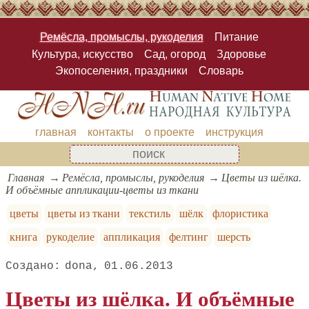
Ремёсла, промыслы, рукоделия
Питание
Культура, искусство
Сад, огород
Здоровье
Экопоселения, праздники
Словарь
главная
контакты
о проекте
инструкция
Главная
Ремёсла, промыслы, рукоделия
Цветы из шёлка.
И объёмные аппликации-цветы из ткани
цветы
цветы из ткани
текстиль
шёлк
флористика
книга
рукоделие
аппликация
фелтинг
шерсть
dona
01.06.2013
Цветы из шёлка. И объёмные