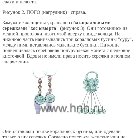
свахи и невеста.
Рисунок 2. ПОГО (нагрудник) - справа.
Замужние женщины украшали себя
коралловыми
сережками "хос ызырга" (
рисунок 3
)
. Они готовились из
медной проволоки, изогнутой вверху в виде кольца. На
нижнюю часть нанизывались три коралловых бусины "суру",
между ними вставлялись маленькие бусинки. На конце
подвешивалась серебряная полурублевая монета с шелковой
кисточкой. Вдовы не имели права носить сережки в полном
снаряжении.
Они оставляли по две коралловых бусины, или одевали
только одну сережку. Согласно поверьям, женские уши не