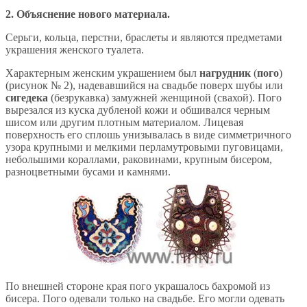
2. Объяснение нового материала.
Серьги, кольца, перстни, браслеты и являются предметами
украшения женского туалета.
Характерным женским украшением был
нагрудник
(
пого
)
(рисунок № 2), надевавшийся на свадьбе поверх шубы или
сигедека
(безрукавка) замужней женщиной (свахой). Пого
вырезался из куска дубленой кожи и обшивался черным
шисом или другим плотным материалом. Лицевая
поверхность его сплошь унизывалась в виде симметричного
узора крупными и мелкими перламутровыми пуговицами,
небольшими кораллами, раковинами, крупным бисером,
разноцветными бусами и камнями.
По внешней стороне края пого украшалось бахромой из
бисера. Пого одевали только на свадьбе. Его могли одевать