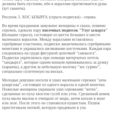
должны быть пустыми, ибо к кораллам притягивается душа
(хут сыынча).
Рисунок 3. ХОС ЫЗЫРГА (серьги-подвески) - справа.
Во время праздников замужние женщины и свахи, помимо
сережек, одевали пару
височных подвесок "Улуг ызырга"
(
большие серьги), состоящие из шести больших и шести
маленьких кораллов. Между кораллами вставлялись
серебряные пластинки, подвески заканчивались серебряными
монетами и украшались шелковыми кисточками. Каждая пара
соединялась на груди фигурной цепочкой "самзылга".
Подвески укреплялись при помощи матерчатых петель
"хандырга", которые одним концом привязывались за дужку
(хараачы), а другим за небольшую косичку "хос сурмес",
специально сплетенную на висках.
Молодые девушки носили в ушах маленькие сережки "ахча
ызыргазы", состоящие из одного коралла и одной монетки.
Пожилые женщины украшали уши сережками "котек",
сделанные из пуха хвостов гусей или уток. Срезанный комок
пуха мыли мылом и очищали от жира, затем катали в муке
или золе. После этого он становился пушистым. Пушок
пристегивали ниткой, которую продевали в ухо.