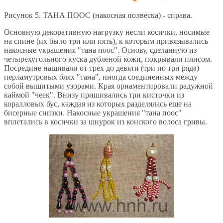
Рисунок 5. ТАНА ПООС (накосная полвеска) - справа.
Основную декоративную нагрузку несли косички, носимые
на спине (их было три или пять), к которым привязывались
накосные украшения "тана поос". Основу, сделанную из
четырехугольного куска дубленой кожи, покрывали плисом.
Посредине нашивали от трех до девяти (три по три ряда)
перламутровых блях "тана", иногда соединенных между
собой вышитыми узорами. Края орнаментировали радужной
каймой "чеек". Внизу пришивались три кисточки из
коралловых бус, каждая из которых разделялась еще на
бисерные снизки. Накосные украшения "тана поос"
вплетались в косички за шнурок из конского волоса гривы.