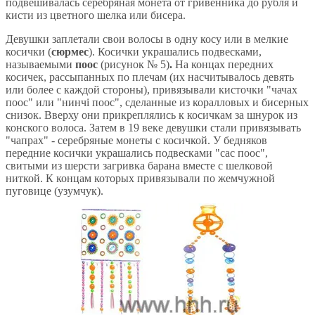
подвешивалась серебряная монета от гривенника до рубля и
кисти из цветного шелка или бисера.
Девушки заплетали свои волосы в одну косу или в мелкие
косички (
сюрмес
). Косички украшались подвесками,
называемыми
поос
(рисунок № 5)
.
На концах передних
косичек, рассыпанных по плечам (их насчитывалось девять
или более с каждой стороны), привязывали кисточки "чачах
поос" или "нинчi поос", сделанные из коралловых и бисерных
снизок. Вверху они прикреплялись к косичкам за шнурок из
конского волоса. Затем в 19 веке девушки стали привязывать
"чапрах" - серебряные монеты с косичкой. У бедняков
передние косички украшались подвесками "сас поос",
свитыми из шерсти загривка барана вместе с шелковой
ниткой. К концам которых привязывали по жемчужной
пуговице (узумчук).