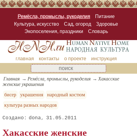
Ремёсла, промыслы, рукоделия
Питание
Культура, искусство
Сад, огород
Здоровье
Экопоселения, праздники
Словарь
главная
контакты
о проекте
инструкция
Главная
Ремёсла, промыслы, рукоделия
Хакасские
женские украшения
бисер
украшения
народный костюм
культура разных народов
dona
31.05.2011
Хакасские женские