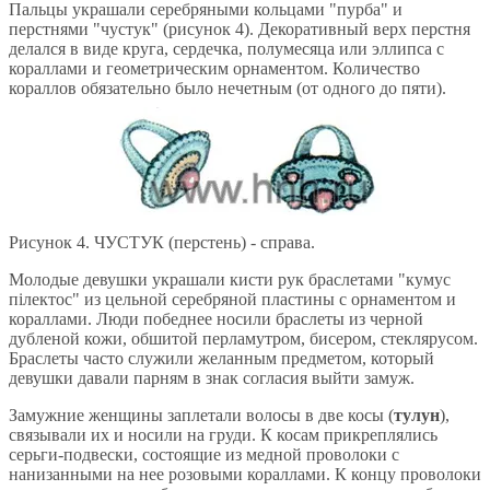
Пальцы украшали серебряными кольцами "пурба" и
перстнями "чустук" (рисунок 4). Декоративный верх перстня
делался в виде круга, сердечка, полумесяца или эллипса с
кораллами и геометрическим орнаментом. Количество
кораллов обязательно было нечетным (от одного до пяти).
Рисунок 4. ЧУСТУК (перстень) - справа.
Молодые девушки украшали кисти рук браслетами "кумус
пiлектос" из цельной серебряной пластины с орнаментом и
кораллами. Люди победнее носили браслеты из черной
дубленой кожи, обшитой перламутром, бисером, стеклярусом.
Браслеты часто служили желанным предметом, который
девушки давали парням в знак согласия выйти замуж.
Замужние женщины заплетали волосы в две косы (
тулун
),
связывали их и носили на груди. К косам прикреплялись
серьги-подвески, состоящие из медной проволоки с
нанизанными на нее розовыми кораллами. К концу проволоки