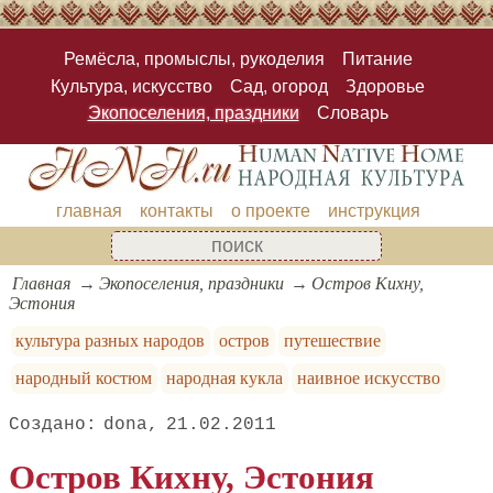
Ремёсла, промыслы, рукоделия
Питание
Культура, искусство
Сад, огород
Здоровье
Экопоселения, праздники
Словарь
главная
контакты
о проекте
инструкция
Главная
Экопоселения, праздники
Остров Кихну,
Эстония
культура разных народов
остров
путешествие
народный костюм
народная кукла
наивное искусство
dona
21.02.2011
Остров Кихну, Эстония