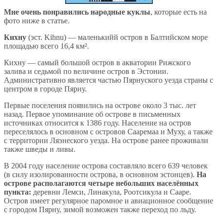
Мне очень понравились народные куклы
, которые есть на
фото ниже в статье.
Кихну
(эст. Kihnu) — маленькийй остров в Балтийском море
площадью всего 16,4 км².
Кихну — самый большой остров в акватории Рижского
залива и седьмой по величине остров в Эстонии.
Административно является частью Пярнуского уезда страны с
центром в городе Пярну.
Первые поселения появились на острове около 3 тыс. лет
назад. Первое упоминание об острове в письменных
источниках относится к 1386 году. Население на остров
переселялось в основном с островов Сааремаа и Муху, а также
с территории Ляэнеского уезда. На острове ранее проживали
также шведы и ливы.
В 2004 году население острова составляло всего 639 человек
(в силу изолированности острова, в основном эстонцев).
На
острове располагаются четыре небольших населённых
пункта:
деревни Лемси, Линакула, Роотсикула и Сааре.
Остров имеет регулярное паромное и авиационное сообщение
с городом Пярну, зимой возможен также переход по льду.