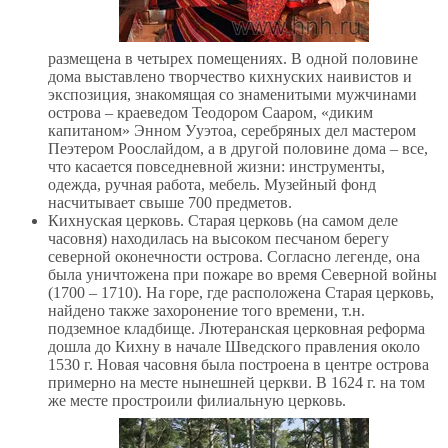
размещена в четырех помещениях. В одной половине
дома выставлено творчество кихнуских наивистов и
экспозиция, знакомящая со знаменитыми мужчинами
острова – краеведом Теодором Сааром, «диким
капитаном» Энном Ууэтоа, серебряных дел мастером
Пеэтером Роослайдом, а в другой половине дома – все,
что касается повседневной жизни: инструменты,
одежда, ручная работа, мебель. Музейный фонд
насчитывает свыше 700 предметов.
Кихнуская церковь. Старая церковь (на самом деле
часовня) находилась на высоком песчаном берегу
северной оконечности острова. Согласно легенде, она
была уничтожена при пожаре во время Северной войны
(1700 – 1710). На горе, где расположена Старая церковь,
найдено также захоронение того времени, т.н.
подземное кладбище. Лютеранская церковная реформа
дошла до Кихну в начале Шведского правления около
1530 г. Новая часовня была построена в центре острова
примерно на месте нынешней церкви. В 1624 г. на том
же месте простроили филиальную церковь.