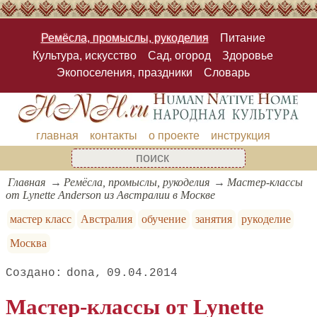
Ремёсла, промыслы, рукоделия
Питание
Культура, искусство
Сад, огород
Здоровье
Экопоселения, праздники
Словарь
главная
контакты
о проекте
инструкция
Главная
Ремёсла, промыслы, рукоделия
Мастер-классы
от Lynette Anderson из Австралии в Москве
мастер класс
Австралия
обучение
занятия
рукоделие
Москва
dona
09.04.2014
Мастер-классы от Lynette