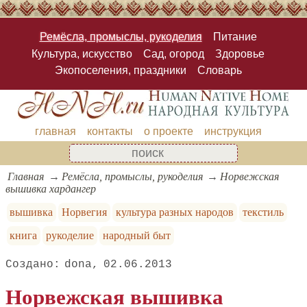
Ремёсла, промыслы, рукоделия
Питание
Культура, искусство
Сад, огород
Здоровье
Экопоселения, праздники
Словарь
главная
контакты
о проекте
инструкция
Главная
Ремёсла, промыслы, рукоделия
Норвежская
вышивка хардангер
вышивка
Норвегия
культура разных народов
текстиль
книга
рукоделие
народный быт
dona
02.06.2013
Норвежская вышивка