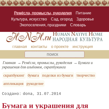
Ремёсла, промыслы, рукоделия
Питание
Культура, искусство
Сад, огород
Здоровье
Экопоселения, праздники
Словарь
главная
контакты
о проекте
инструкция
Главная
Ремёсла, промыслы, рукоделия
Бумага и
украшения для альбомов, скрапбукинга
скрапбукинг
бумага
поделки из бумаги
творчество
аппликация
рукоделие
dona
31.07.2014
Бумага и украшения для