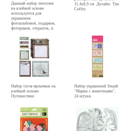
Данный набор ленточек
11,4х8,9 см. Дизайн: Tim
на клейкой основе
Coffey.
используется для
украшения
фотоальбомов, подарков,
фоторамок, открыток, в
декоре и т.п. Аналогично
тесьме из ткани при
шитье.
Набор тэгов-ярлычков на
Набор украшений Smash
клейкой основе:
"Марки с животными",
Путешествие.
24 штуки.