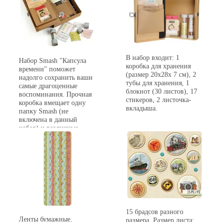
В набор входит: 1
Набор Smash "Капсула
коробка для хранения
времени" поможет
(размер 20x28x 7 см), 2
надолго сохранить ваши
тубы для хранения, 1
самые драгоценные
блокнот (30 листов), 17
воспоминания. Прочная
стикеров, 2 листочка-
коробка вмещает одну
вкладыша.
папку Smash (не
включена в данный
набор) и различные
мелочи. Металлическая
застёжка надёжно
сохранит ваши
сокровища.
15 брадсов разного
Ленты бумажные.
размера. Размер листа: