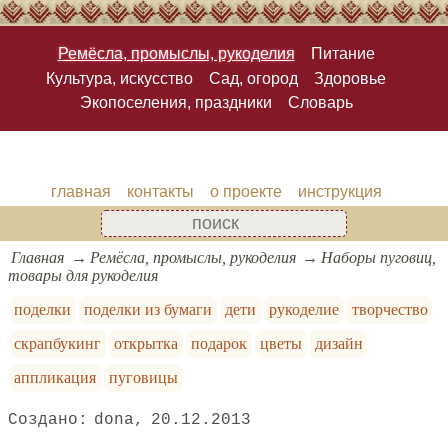
Ремёсла, промыслы, рукоделия
Питание
Культура, искусство
Сад, огород
Здоровье
Экопоселения, праздники
Словарь
главная
контакты
о проекте
инструкция
Главная
Ремёсла, промыслы, рукоделия
Наборы пуговиц,
товары для рукоделия
поделки
поделки из бумаги
дети
рукоделие
творчество
скрапбукинг
открытка
подарок
цветы
дизайн
аппликация
пуговицы
dona
20.12.2013