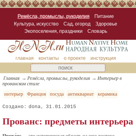
Ремёсла, промыслы, рукоделия
Питание
Культура, искусство
Сад, огород
Здоровье
Экопоселения, праздники
Словарь
главная
контакты
о проекте
инструкция
Главная
Ремёсла, промыслы, рукоделия
Интерьер в
прованском стиле
интерьер
Франция
посуда
антиквариат
керамика
dona
31.01.2015
Прованс: предметы интерьера
Прова́нс
— это историческая область на юго-востоке