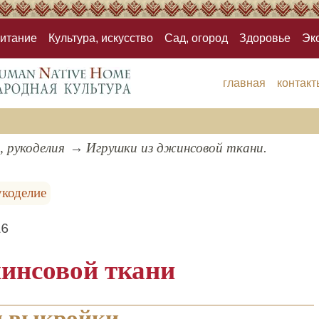
итание
Культура, искусство
Сад, огород
Здоровье
Эк
главная
контакт
, рукоделия
Игрушки из джинсовой ткани.
укоделие
16
инсовой ткани
и выкройки