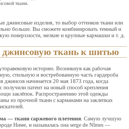
совой ткани.
ые джинсовые изделия, то выбор оттенков ткани или
тельно больше. Вы сможете комбинировать темный и
кую поверхности, мелкие и крупные кармашки и т. д.
ь джинсовую ткань к шитью
торавековую историю. Возникнув как рабочая
дную, стильную и востребованную часть гардероба
я джинсов начинается 20 мая 1873 года, когда
с получили патент на новый способ крепления
ощи заклёпок. Распространению этой одежды
аны из прочной ткани c карманами на заклепках
искателей.
ма — ткани саржевого плетения
. Самую лучшую
ороде Ниме, и называлась она serge de Nîmes —