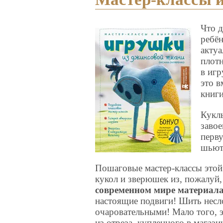
Что д
ребён
актуа
плотн
в игр
это в
книги
Кукл
завое
перву
шьют 
Пошаговые мастер-классы этой
кукол и зверюшек из, пожалуй
современном мире материал
настоящие подвиги! Шить несл
очаровательными! Мало того, 
из отреза, купленного в магаз