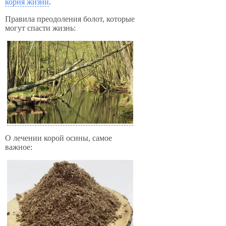
корня жизни
.
Правила преодоления болот, которые
могут спасти жизнь:
О лечении корой осины, самое
важное: