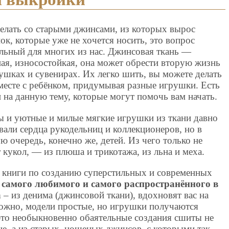
елать со старыми джинсами, из которых вырос
ок, которые уже не хочется носить, это вопрос
льный для многих из нас. Джинсовая ткань —
ая, износостойкая, она может обрести вторую жизнь
ушках и сувенирах. Их легко шить, вы можете делать
месте с ребёнком, придумывая разные игрушки. Есть
 на данную тему, которые могут помочь вам начать.
ы и уютные и милые мягкие игрушки из ткани давно
вали сердца рукодельниц и коллекционеров, но в
ю очередь, конечно же, детей. Из чего только не
кукол, — из плюша и трикотажа, из льна и меха.
 книги по созданию суперстильных и современных
,
самого любимого и самого распространённого в
а
– из денима (джинсовой ткани), вдохновят вас на
ожно, модели простые, но игрушки получаются
это необыкновенно обаятельные создания сшиты не
ине, а из старых, ношеных джинсов, с которыми так