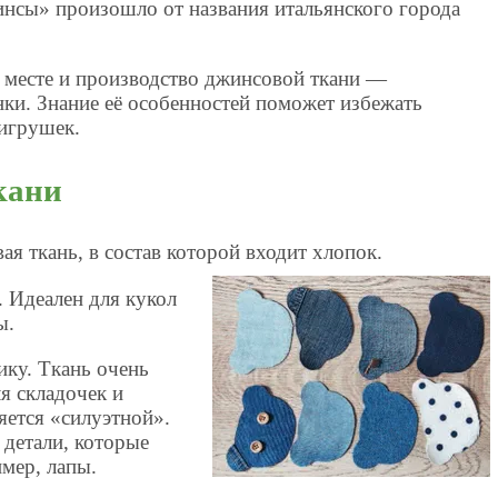
инсы» произошло от названия итальянского города
а месте и производство джинсовой ткани —
ки. Знание её особенностей поможет избежать
игрушек.
кани
я ткань, в состав которой входит хлопок.
 Идеален для кукол
ы.
ику. Ткань очень
я складочек и
яется «силуэтной».
 детали, которые
мер, лапы.