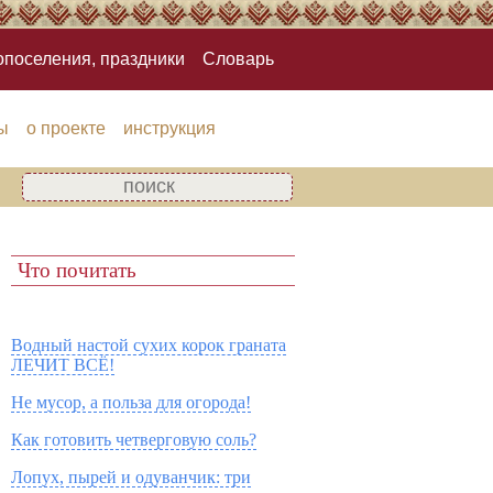
опоселения, праздники
Словарь
ы
о проекте
инструкция
Что почитать
Водный настой сухих корок граната
ЛЕЧИТ ВСЁ!
Не мусор, а польза для огорода!
Как готовить четверговую соль?
Лопух, пырей и одуванчик: три