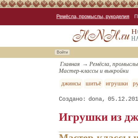
Ремёсла, промыслы, рукоделия
П
Войти
Главная
Ремёсла, промыслы
Мастер-классы и выкройки
джинсы
шитьё
игрушки
р
dona
05.12.20
Игрушки из дж
Мастер-классы 