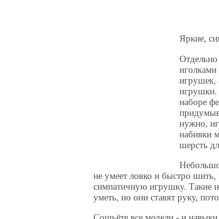
Яркие, с
Отдельно 
иголками 
игрушек,
игрушки. 
наборе фе
придумыв
нужно, иг
набивки 
шерсть дл
Небольшо
не умеет ловко и быстро шить
симпатичную игрушку. Такие 
уметь, но они ставят руку, пот
Сошьёте все модели - и навыки