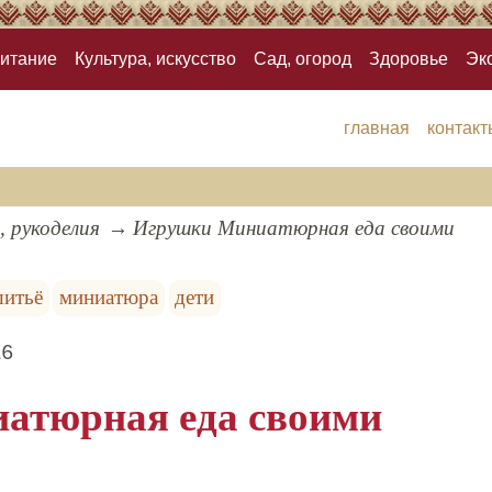
итание
Культура, искусство
Сад, огород
Здоровье
Эк
главная
контакт
, рукоделия
Игрушки Миниатюрная еда своими
итьё
миниатюра
дети
16
атюрная еда своими