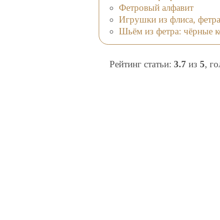
Фетровый алфавит
Игрушки из флиса, фетр
Шьём из фетра: чёрные 
Рейтинг статьи:
3.7
из
5
, г