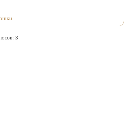
а
кошки
олосов:
3