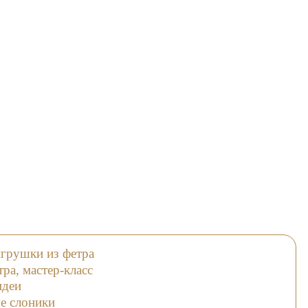
грушки из фетра
ра, мастер-класс
идеи
е слоники