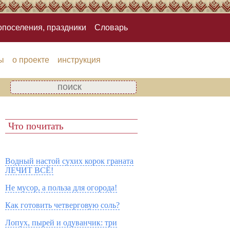
опоселения, праздники
Словарь
ы
о проекте
инструкция
Что почитать
Водный настой сухих корок граната
ЛЕЧИТ ВСЁ!
Не мусор, а польза для огорода!
Как готовить четверговую соль?
Лопух, пырей и одуванчик: три