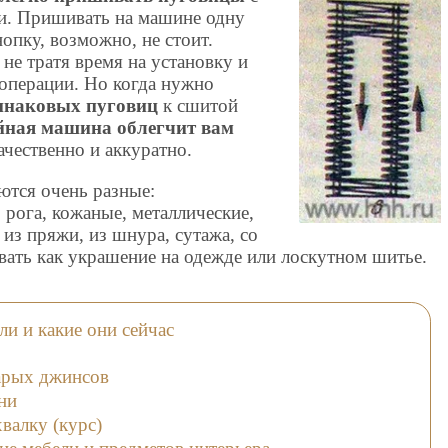
и. Пришивать на машине одну
опку, возможно, не стоит.
не тратя время на установку и
операции. Но когда нужно
динаковых пуговиц
к сшитой
йная машина облегчит вам
ачественно и аккуратно.
ются очень разные:
 рога, кожаные, металлические,
 из пряжи, из шнура, сутажа, со
вать как украшение на одежде или лоскутном шитье.
и и какие они сейчас
тарых джинсов
ни
валку (курс)