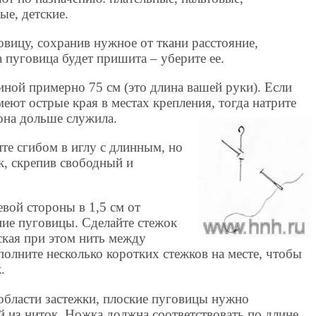
е, детские.
вицу, сохранив нужное от ткани расстояние,
а пуговица будет пришита – уберите ее.
иной примерно 75 см (это длина вашей руки). Если
еют острые края в местах крепления, тогда натрите
она дольше служила.
те сгибом в иглу с длинным, но
к, скрепив свободный и
евой стороны в 1,5 см от
ие пуговицы. Сделайте стежок
уская при этом нить между
полните несколько коротких стежков на месте, чтобы
.
области застежки, плоские пуговицы нужно
 из ниток. Ножка должна соответствовать по длине