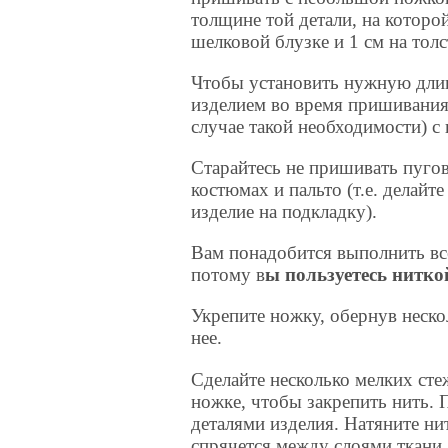
толщине той детали, на которо
шелковой блузке и 1 см на толс
Чтобы установить нужную длин
изделием во время пришивания.
случае такой необходимости) 
Старайтесь не пришивать пуго
костюмах и пальто (т.е. делайте
изделие на подкладку).
Вам понадобится выполнить все
потому в
ы пользуетесь нитко
Укрепите ножку, обернув неско
нее.
Сделайте несколько мелких сте
ножке, чтобы закрепить нить.
деталями изделия. Натяните ни
спрячется между слоями ткани.