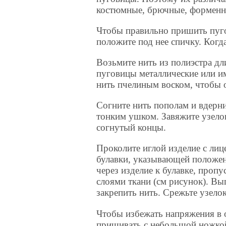
костюмные, брючные, форменны
Чтобы правильно пришить пуго
положите под нее спичку. Когд
Возьмите нить из полиэстра дл
пуговицы металлические или им
нить пчелиным воском, чтобы 
Согните нить пополам и вдерни
тонким ушком. Завяжите узело
согнутый концы.
Проколите иглой изделие с лиц
булавки, указывающей положен
через изделие к булавке, проп
слоями ткани (см рисунок). Вы
закрепить нить. Срежьте узелок
Чтобы избежать напряжения в 
пришивать с небольшой ножкой