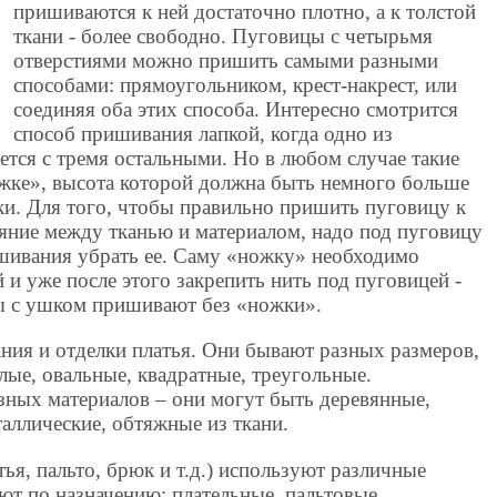
пришиваются к ней достаточно плотно, а к толстой
ткани - более свободно. Пуговицы с четырьмя
отверстиями можно пришить самыми разными
способами: прямоугольником, крест-накрест, или
соединяя оба этих способа. Интересно смотрится
способ пришивания лапкой, когда одно из
ется с тремя остальными. Но в любом случае такие
жке», высота которой должна быть немного больше
ки. Для того, чтобы правильно пришить пуговицу к
ояние между тканью и материалом, надо под пуговицу
ишивания убрать ее. Саму «ножку» необходимо
 и уже после этого закрепить нить под пуговицей -
ы с ушком пришивают без «ножки».
ния и отделки платья. Они бывают разных размеров,
лые, овальные, квадратные, треугольные.
зных материалов – они могут быть деревянные,
таллические, обтяжные из ткани.
ья, пальто, брюк и т.д.) используют различные
т по назначению: плательные, пальтовые,