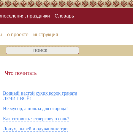
опоселения, праздники
Словарь
ы
о проекте
инструкция
Что почитать
Водный настой сухих корок граната
ЛЕЧИТ ВСЁ!
Не мусор, а польза для огорода!
Как готовить четверговую соль?
Лопух, пырей и одуванчик: три