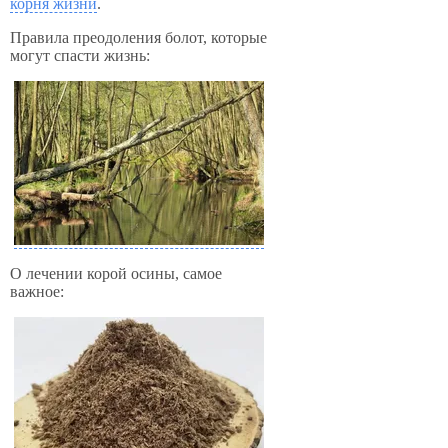
корня жизни
.
Правила преодоления болот, которые
могут спасти жизнь:
О лечении корой осины, самое
важное: