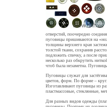
отверстий, поочередно соединя
пуговицы пришиваются на «но
толщины верхнего края застеж
толстой ткани, сохранив расст
подложить спичку, а после пр
несколько раз обкрутить ниткой
чтоб была незаметна. Пуговиц
Пуговицы служат для застёгива
цветов, форм. По форме – круг
Изготавливают пуговицы из ра
пластмассовые, стеклянные, ме
Для разных видов одежды (плат
пуговицы. Поэтому их различаю