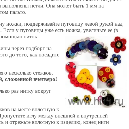
й выполнены петли. Она может быть 1 мм на
том пальто.
у ножки, поддерживайте пуговицу левой рукой над
 Если у пуговицы уже есть ножка, увеличьте ее (в
с помощью ниток.
вицы через подборт на
 это до того, как посадите
го несколько стежков,
й, сложенной вчетверо!
лько раз нитку вокруг
жков на месте вплотную к
 Пропустите иглу между внешней и внутренней
ть и отрежьте вплотную к изделию, конец нити