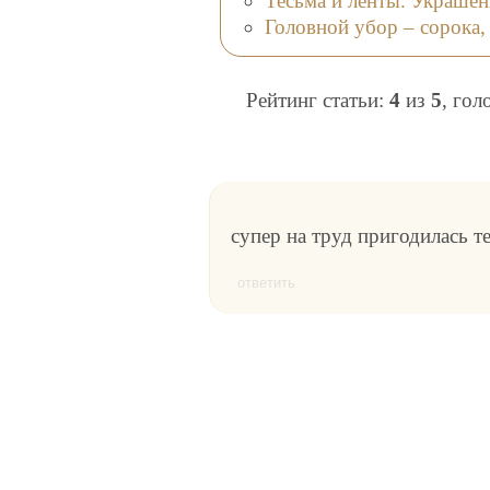
Тесьма и ленты. Украшен
Головной убор – сорока
Рейтинг статьи:
4
из
5
, гол
супер на труд пригодилась те
ответить