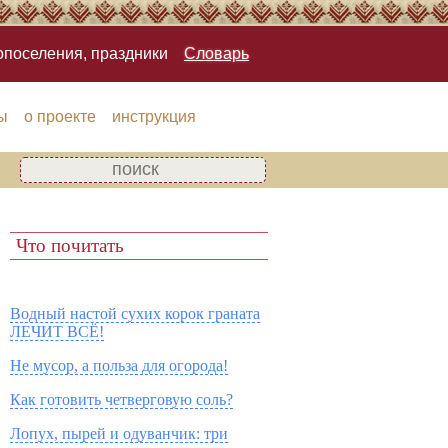
опоселения, праздники
Словарь
ы
о проекте
инструкция
Что почитать
Водный настой сухих корок граната
ЛЕЧИТ ВСЁ!
Не мусор, а польза для огорода!
Как готовить четверговую соль?
Лопух, пырей и одуванчик: три