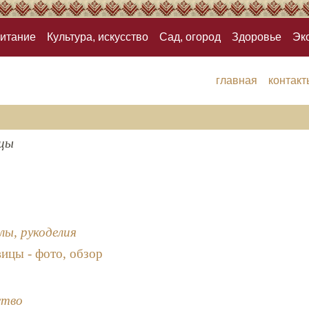
итание
Культура, искусство
Сад, огород
Здоровье
Эк
главная
контакт
цы
лы, рукоделия
ицы - фото, обзор
ство